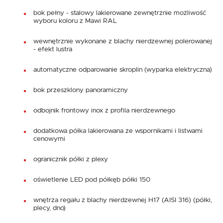
bok pełny - stalowy lakierowane zewnętrznie możliwość
wyboru koloru z Mawi RAL
wewnętrznie wykonane z blachy nierdzewnej polerowanej
- efekt lustra
automatyczne odparowanie skroplin (wyparka elektryczna)
bok przeszklony panoramiczny
odbojnik frontowy inox z profila nierdzewnego
dodatkowa półka lakierowana ze wspornikami i listwami
cenowymi
ogranicznik półki z plexy
oświetlenie LED pod półkęb półki 150
wnętrza regału z blachy nierdzewnej H17 (AISI 316) (półki,
plecy, dno)