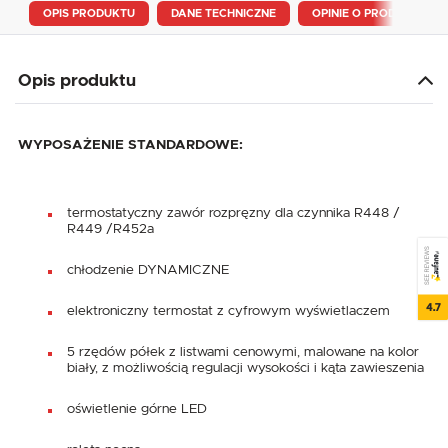
OPIS PRODUKTU
DANE TECHNICZNE
OPINIE O PRODUKCIE
Opis produktu
WYPOSAŻENIE STANDARDOWE:
termostatyczny zawór rozpręzny dla czynnika R448 /
R449 /R452a
SEE REVIEWS
chłodzenie DYNAMICZNE
4.7
elektroniczny termostat z cyfrowym wyświetlaczem
5 rzędów półek z listwami cenowymi, malowane na kolor
biały, z możliwością regulacji wysokości i kąta zawieszenia
oświetlenie górne LED