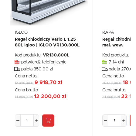
IGLOO
RAPA
Regał chłodniczy Vario L 1.25
Regał chłodnicz
80L Igloo | IGLOO VR130.800L
mal. wew.
Kod produktu:
VR130.800L
Kod produktu:
Rc
potwierdź telefonicznie
7-14 dni
paleta 350.00 zł
paleta 270.00
Cena netto:
Cena netto:
9 918,70 zł
18 0
12 040,00 zł
20 005,00 zł
Cena brutto:
Cena brutto:
12 200,00 zł
22 14
14 809,20 zł
24 606,15 zł