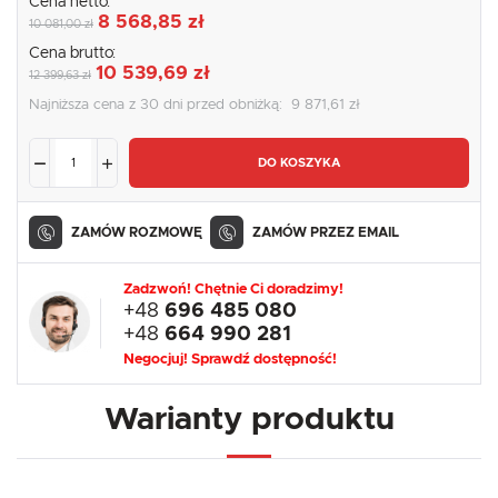
Cena netto:
8 568,85 zł
10 081,00 zł
Cena brutto:
10 539,69 zł
12 399,63 zł
Najniższa cena z 30 dni przed obniżką:
9 871,61 zł
DO KOSZYKA
ZAMÓW ROZMOWĘ
ZAMÓW PRZEZ EMAIL
Zadzwoń! Chętnie Ci doradzimy!
+48
696 485 080
+48
664 990 281
Negocjuj! Sprawdź dostępność!
Warianty produktu