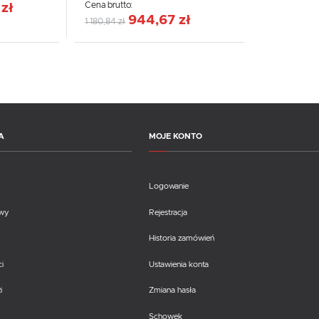
Cena brutto:
 zł
944,67 zł
1 180,84 zł
A
MOJE KONTO
Logowanie
awy
Rejestracja
Historia zamówień
i
Ustawienia konta
i
Zmiana hasła
Schowek