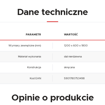
Dane techniczne
PARAMETR
WARTOŚĆ
Wymiary zewnętrzne (mm)
1200 x 600 x 1800
Materiał wykonania
stal nierdzewna
Konstrukcja
skręcana
Kod EAN
5901780753498
USTAWIENIA
Opinie o produkcie
Szanujemy Twoją prywatność. Możesz zmienić ustawienia cookies lub zaakceptować je