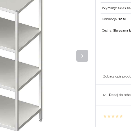
UX
WHIRLPOOL
YATO GASTRO
PROFESSIONAL
Wymiary:
120 x 6
Gwarancja:
12 M
Cechy:
Skręcana k
Zobacz opis prod
Dodaj do sch