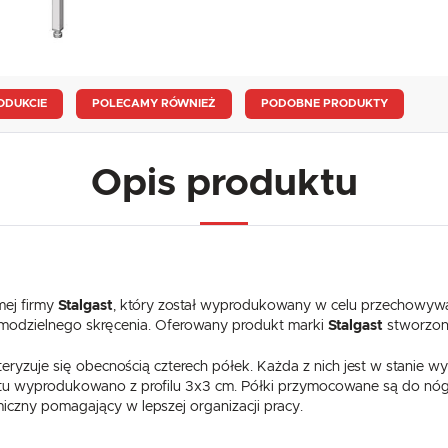
ODUKCIE
POLECAMY RÓWNIEŻ
PODOBNE PRODUKTY
Opis produktu
mej firmy
Stalgast
, który został wyprodukowany w celu przechowywa
modzielnego skręcenia. Oferowany produkt marki
Stalgast
stworzono
eryzuje się obecnością czterech półek. Każda z nich jest w stanie
ktu wyprodukowano z profilu 3x3 cm. Półki przymocowane są do nó
czny pomagający w lepszej organizacji pracy.