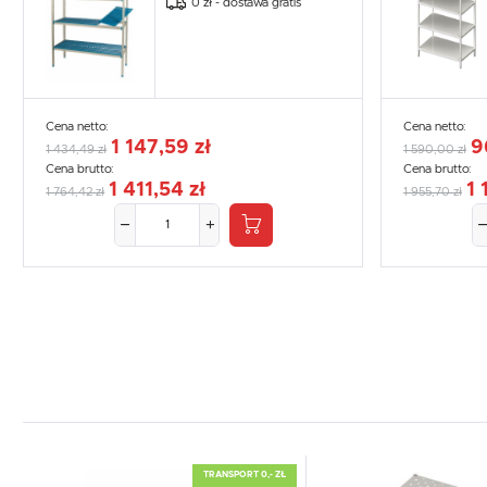
0 zł - dostawa gratis
Cena netto:
Cena netto:
1 147,59 zł
9
1 434,49 zł
1 590,00 zł
Cena brutto:
Cena brutto:
1 411,54 zł
1 
1 764,42 zł
1 955,70 zł
TRANSPORT 0,- ZŁ