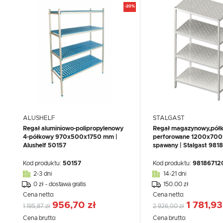
-20%
ALUSHELF
STALGAST
Regał aluminiowo-polipropylenowy
Regał magazynowy,półk
4-półkowy 970x500x1750 mm |
perforowane 1200x70
Alushelf 50157
spawany | Stalgast 98
Kod produktu:
50157
Kod produktu:
98186712
2-3 dni
14-21 dni
0 zł - dostawa gratis
150.00 zł
Cena netto:
Cena netto:
956,70 zł
1 781,93
1 195,87 zł
2 926,00 zł
Cena brutto:
Cena brutto: