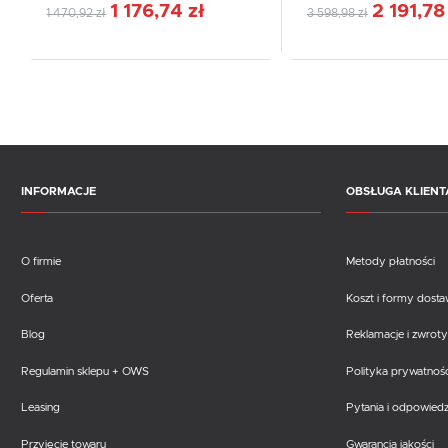
1 176,74 zł
2 191,78
1 470,92 zł
3 598,98 zł
INFORMACJE
OBSŁUGA KLIENT
O firmie
Metody płatności
Oferta
Koszt i formy dost
Blog
Reklamacje i zwroty
Regulamin sklepu + OWS
Polityka prywatnośc
Leasing
Pytania i odpowiedz
Przyjęcie towaru
Gwarancja jakości