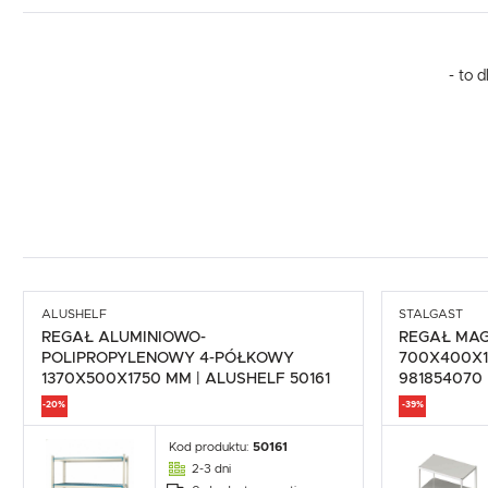
- to 
ALUSHELF
STALGAST
REGAŁ ALUMINIOWO-
REGAŁ MA
POLIPROPYLENOWY 4-PÓŁKOWY
700X400X1
1370X500X1750 MM | ALUSHELF 50161
981854070
-20%
-39%
Kod produktu:
50161
2-3 dni