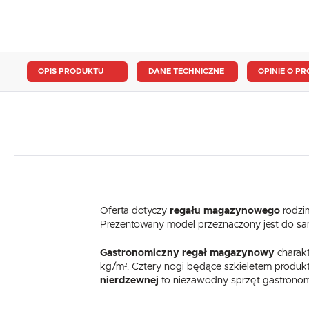
OPIS PRODUKTU
DANE TECHNICZNE
OPINIE O PR
Oferta dotyczy
regału magazynowego
rodzi
Prezentowany model przeznaczony jest do sa
Gastronomiczny regał magazynowy
charakt
kg/m². Cztery nogi będące szkieletem produ
nierdzewnej
to niezawodny sprzęt gastronomi