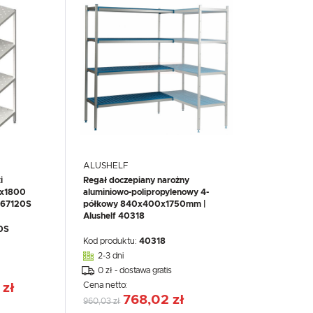
ALUSHELF
i
Regał doczepiany narożny
0x1800
aluminiowo-polipropylenowy 4-
1867120S
półkowy 840x400x1750mm |
Alushelf 40318
0S
Kod produktu:
40318
2-3 dni
0 zł - dostawa gratis
Cena netto:
 zł
768,02 zł
960,03 zł