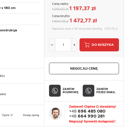
Cena netto:
1 197,37 zł
0 x 180 cm
1 545,00 zł
Cena brutto:
1 472,77 zł
1 900,35 zł
Najniższa cena z 30 dni przed obniżką:
1 473,72 zł
onstrukcja
DO KOSZYKA
NEGOCJUJ CENĘ
uktu
ZAMÓW
ZAMÓW
ROZMOWĘ
PRZEZ EMAIL
owka
Zadzwoń! Chętnie Ci doradzimy!
+48
696 485 080
Opinii: 0
Dodaj opinię
+48
664 990 281
Negocjuj! Sprawdź dostępność!