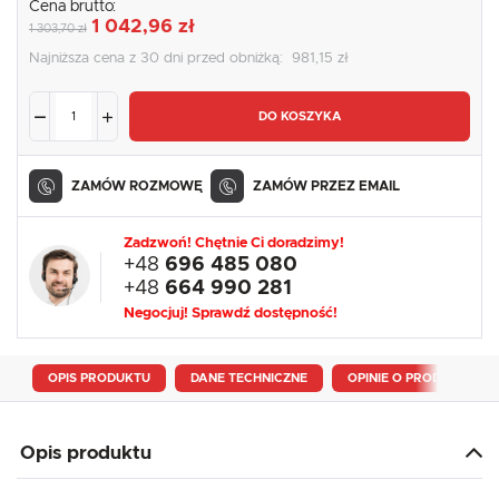
Cena brutto:
1 042,96 zł
1 303,70 zł
Najniższa cena z 30 dni przed obniżką:
981,15 zł
DO KOSZYKA
ZAMÓW ROZMOWĘ
ZAMÓW PRZEZ EMAIL
Zadzwoń! Chętnie Ci doradzimy!
+48
696 485 080
+48
664 990 281
Negocjuj! Sprawdź dostępność!
OPIS PRODUKTU
DANE TECHNICZNE
OPINIE O PRODUKCIE
Opis produktu