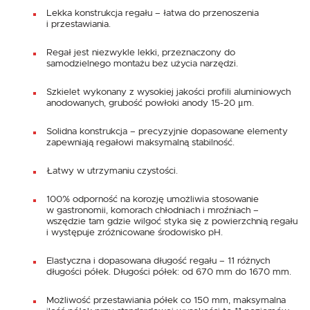
Lekka konstrukcja regału – łatwa do przenoszenia
i przestawiania.
Regał jest niezwykle lekki, przeznaczony do
samodzielnego montażu bez użycia narzędzi.
Szkielet wykonany z wysokiej jakości profili aluminiowych
anodowanych, grubość powłoki anody 15-20 μm.
Solidna konstrukcja – precyzyjnie dopasowane elementy
zapewniają regałowi maksymalną stabilność.
Łatwy w utrzymaniu czystości.
100% odporność na korozję umożliwia stosowanie
w gastronomii, komorach chłodniach i mroźniach –
wszędzie tam gdzie wilgoć styka się z powierzchnią regału
i występuje zróżnicowane środowisko pH.
Elastyczna i dopasowana długość regału – 11 różnych
długości półek. Długości półek: od 670 mm do 1670 mm.
Możliwość przestawiania półek co 150 mm, maksymalna