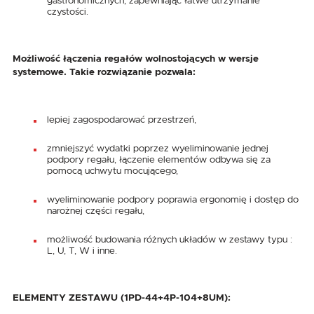
gastronomicznych, zapewniając łatwe utrzymanie
czystości.
Możliwość łączenia regałów wolnostojących w wersje
systemowe. Takie rozwiązanie pozwala:
lepiej zagospodarować przestrzeń,
zmniejszyć wydatki poprzez wyeliminowanie jednej
podpory regału, łączenie elementów odbywa się za
pomocą uchwytu mocującego,
wyeliminowanie podpory poprawia ergonomię i dostęp do
narożnej części regału,
możliwość budowania różnych układów w zestawy typu :
L, U, T, W i inne.
ELEMENTY ZESTAWU (1PD-44+4P-104+8UM):