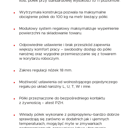
ilość półek przy standardowej wysokości to 11 poziomów.
Wytrzymała konstrukcja pozwala na maksymalne
obciążenie półek do 100 kg na metr bieżący półki.
Modułowy system regałowy maksymalizuje wypełnienie
powierzchni na składowanie towaru.
Odpowiednie ustawienie i brak przeszkód zapewnia
większy komfort pracy – swobodny dostęp do półki
narożnej oraz wygodne przemieszczanie się z towarem
w korytarzu roboczym.
Zakres regulacji nóżek 18 mm.
Możliwość ustawienia od wolnostojącego pojedynczego
regału po układ narożny L, U, T, W i inne.
Półki przeznaczone do bezpośredniego kontaktu
z żywnością – atest PZH.
Wkłady półek wykonane z polipropylenu ̶ bardzo dobrze
sprawdzają się zarówno w dodatnich jak i ujemnych
temperaturach, mogą być myte w zmywarkach