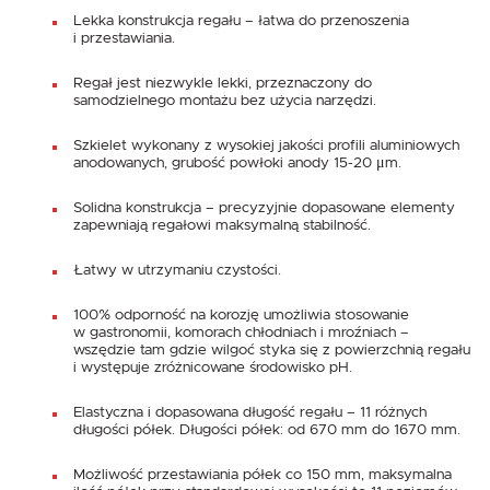
Lekka konstrukcja regału – łatwa do przenoszenia
i przestawiania.
Regał jest niezwykle lekki, przeznaczony do
samodzielnego montażu bez użycia narzędzi.
Szkielet wykonany z wysokiej jakości profili aluminiowych
anodowanych, grubość powłoki anody 15-20 μm.
Solidna konstrukcja – precyzyjnie dopasowane elementy
zapewniają regałowi maksymalną stabilność.
Łatwy w utrzymaniu czystości.
100% odporność na korozję umożliwia stosowanie
w gastronomii, komorach chłodniach i mroźniach –
wszędzie tam gdzie wilgoć styka się z powierzchnią regału
i występuje zróżnicowane środowisko pH.
Elastyczna i dopasowana długość regału – 11 różnych
długości półek. Długości półek: od 670 mm do 1670 mm.
Możliwość przestawiania półek co 150 mm, maksymalna