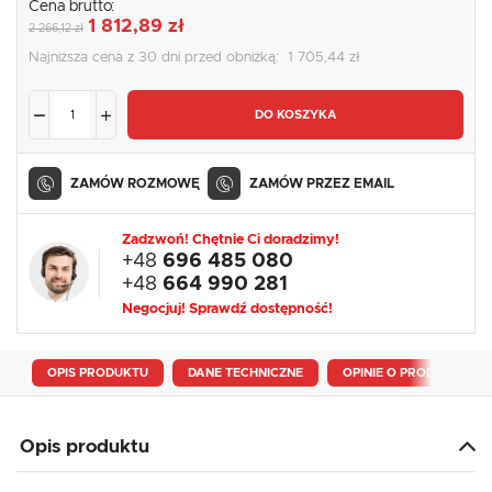
Cena brutto:
1 812,89 zł
2 266,12 zł
Najniższa cena z 30 dni przed obniżką:
1 705,44 zł
DO KOSZYKA
ZAMÓW ROZMOWĘ
ZAMÓW PRZEZ EMAIL
Zadzwoń! Chętnie Ci doradzimy!
+48
696 485 080
+48
664 990 281
Negocjuj! Sprawdź dostępność!
OPIS PRODUKTU
DANE TECHNICZNE
OPINIE O PRODUKCIE
Opis produktu