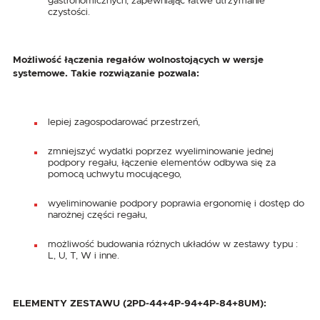
gastronomicznych, zapewniając łatwe utrzymanie
czystości.
Możliwość łączenia regałów wolnostojących w wersje
systemowe. Takie rozwiązanie pozwala:
lepiej zagospodarować przestrzeń,
zmniejszyć wydatki poprzez wyeliminowanie jednej
podpory regału, łączenie elementów odbywa się za
pomocą uchwytu mocującego,
wyeliminowanie podpory poprawia ergonomię i dostęp do
narożnej części regału,
możliwość budowania różnych układów w zestawy typu :
L, U, T, W i inne.
ELEMENTY ZESTAWU (2PD-44+4P-94+4P-84+8UM):