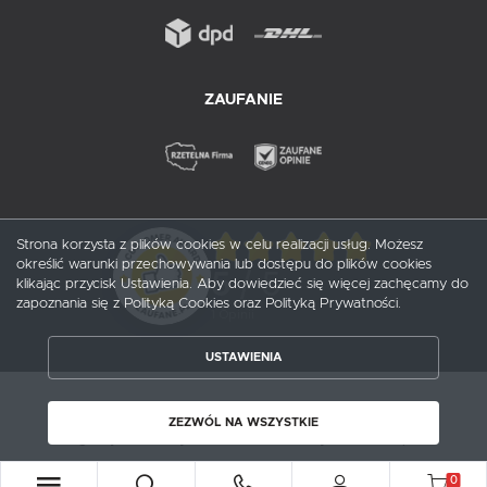
ZAUFANIE
Strona korzysta z plików cookies w celu realizacji usług. Możesz
określić warunki przechowywania lub dostępu do plików cookies
5
/ 5
klikając przycisk Ustawienia. Aby dowiedzieć się więcej zachęcamy do
zapoznania się z Polityką Cookies oraz Polityką Prywatności.
1
opinii
USTAWIENIA
ZAPISZ WYBRANE
Copyright by probox.pl
ZEZWÓL NA WSZYSTKIE
Agencja interaktywna
[ti]
Powered by
2ClickShop®
ZEZWÓL NA WSZYSTKIE
0