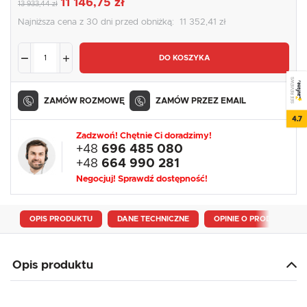
11 146,75 zł
13 933,44 zł
Najniższa cena z 30 dni przed obniżką:
11 352,41 zł
DO KOSZYKA
SEE REVIEWS
ZAMÓW ROZMOWĘ
ZAMÓW PRZEZ EMAIL
4.7
Zadzwoń! Chętnie Ci doradzimy!
+48
696 485 080
+48
664 990 281
Negocjuj! Sprawdź dostępność!
OPIS PRODUKTU
DANE TECHNICZNE
OPINIE O PRODUKCIE
Opis produktu