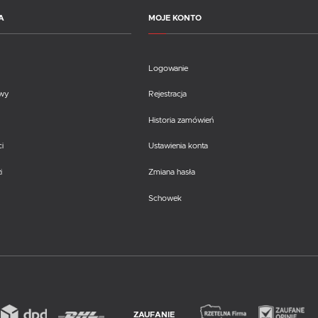
A
MOJE KONTO
Logowanie
awy
Rejestracja
Historia zamówień
i
Ustawienia konta
i
Zmiana hasła
Schowek
ZAUFANIE