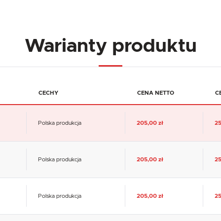
Warianty produktu
CECHY
CENA NETTO
C
Polska produkcja
205,00 zł
25
USTAWIENIA
Polska produkcja
205,00 zł
25
Szanujemy Twoją prywatność. Możesz zmienić ustawienia cookies lub zaakceptować je
wszystkie. W dowolnym momencie możesz dokonać zmiany swoich ustawień.
USTAWIENIA REGIONALNE
Polska produkcja
205,00 zł
25
Niezbędne
Lokalizacja