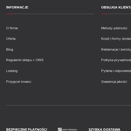
INFORMACJE
OBSŁUGA KLIENT
O firmie
Metody płatności
Oferta
Koszt i formy dost
Blog
Reklamacje i zwroty
Regulamin sklepu + OWS
Polityka prywatnośc
Leasing
Pytania i odpowiedz
Przyjęcie towaru
Gwarancja jakości
BEZPIECZNE PŁATNOŚCI
SZYBKA DOSTAWA