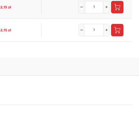
2,15 zł
,
2,15 zł
.
e