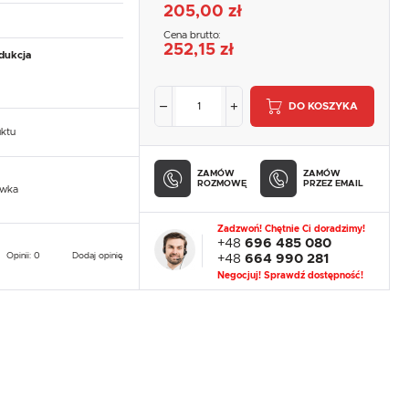
205,00 zł
Cena brutto:
252,15 zł
dukcja
DO KOSZYKA
uktu
ZAMÓW
ZAMÓW
ROZMOWĘ
PRZEZ EMAIL
owka
Zadzwoń! Chętnie Ci doradzimy!
+48
696 485 080
Opinii: 0
Dodaj opinię
+48
664 990 281
Negocjuj! Sprawdź dostępność!