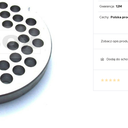
UX
WHIRLPOOL
YATO GASTRO
PROFESSIONAL
Gwarancja:
12M
Cechy:
Polska pro
Zobacz opis prod
Dodaj do sch