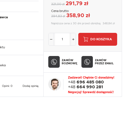
291,79 zł
321,00 zł
Cena brutto:
358,90 zł
394,83 zł
tawca
Najniższa cena z 30 dni przed obniżką:
348,84 zł
DO KOSZYKA
uktu
ZAMÓW
ZAMÓW
ROZMOWĘ
PRZEZ EMAIL
owka
Zadzwoń! Chętnie Ci doradzimy!
+48
696 485 080
Opinii: 0
Dodaj opinię
+48
664 990 281
Negocjuj! Sprawdź dostępność!