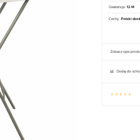
UX
WHIRLPOOL
YATO GASTRO
PROFESSIONAL
Gwarancja:
12 M
Cechy:
Polski dos
Zobacz opis prod
Dodaj do sch