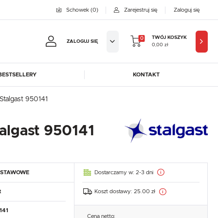
Schowek
(0)
Zarejestruj się
Zaloguj się
TWÓJ KOSZYK
0
ZALOGUJ SIĘ
0,00 zł
BESTSELLERY
KONTAKT
jestruj się
Stalgast 950141
BYFAL
BREMA ICE MAKERS
KOWE KORZYŚCI:
DORA-METAL
EGAZ
talgast 950141
GASTROPRODUKT
GREDIL
ji zamówień
ICE HORIZON
INSTANCO
w
LOZAMET
LENARI
adzania swoich danych przy kolejnych zakupach
Dostarczamy w:
2-3 dni
DSTAWOWE
OHAUS
POTIS
abatów i kuponów promocyjnych
ROBOT COUPE
ROLLER GRILL
Koszt dostawy:
25.00 zł
t
SAYL
SCOTSMAN
J SIĘ
141
Cena netto: