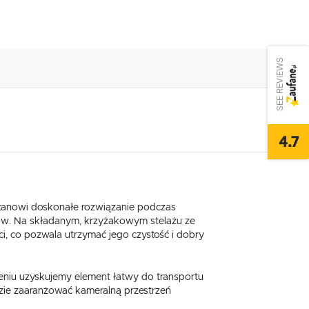
SEE REVIEWS
4.7
tanowi doskonałe rozwiązanie podczas
rgów. Na składanym, krzyżakowym stelażu ze
ści, co pozwala utrzymać jego czystość i dobry
,
żeniu uzyskujemy element łatwy do transportu
zie zaaranżować kameralną przestrzeń