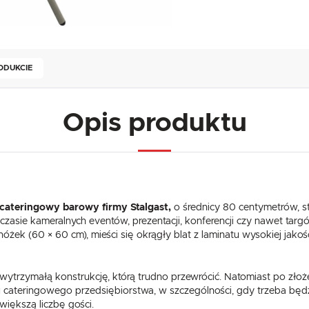
ODUKCIE
Opis produktu
USTAWIENIA
Szanujemy Twoją prywatność. Możesz zmienić ustawienia cookies lub zaakceptować je
wszystkie. W dowolnym momencie możesz dokonać zmiany swoich ustawień.
USTAWIENIA REGIONALNE
 cateringowy barowy firmy Stalgast,
o średnicy 80 centymetrów, s
czasie kameralnych eventów, prezentacji, konferencji czy nawet ta
Niezbędne
Lokalizacja
nóżek (60 × 60 cm), mieści się okrągły blat z laminatu wysokiej jako
Niezbędne pliki cookies służą do prawidłowego funkcjonowania strony internetowej i umożliwiają Ci
Polska
komfortowe korzystanie z oferowanych przez nas usług.
Pliki cookies odpowiadają na podejmowane przez Ciebie działania w celu m.in. dostosowania Twoich
Więcej
Język
ustawień preferencji prywatności, logowania czy wypełniania formularzy. Dzięki plikom cookies strona
i wytrzymałą konstrukcję, którą trudno przewrócić. Natomiast po zło
z której korzystasz, może działać bez zakłóceń.
polski
 cateringowego przedsiębiorstwa, w szczególności, gdy trzeba będ
większą liczbę gości.