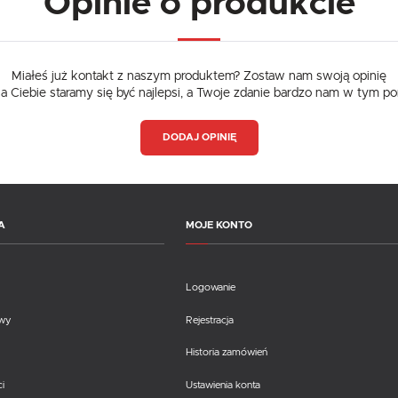
Opinie o produkcie
Miałeś już kontakt z naszym produktem? Zostaw nam swoją opinię
dla Ciebie staramy się być najlepsi, a Twoje zdanie bardzo nam w tym p
DODAJ OPINIĘ
A
MOJE KONTO
Logowanie
awy
Rejestracja
Historia zamówień
i
Ustawienia konta