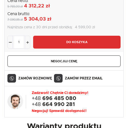
Cena netto:
4 312,22 zł
5 765,00 zł
Cena brutto:
5 304,03 zł
7 090,95 zł
Najniższa cena z 30 dni przed obniżką:
4 599,00 zł
DO KOSZYKA
NEGOCJUJ CENĘ
ZAMÓW ROZMOWĘ
ZAMÓW PRZEZ EMAIL
Zadzwoń! Chętnie Ci doradzimy!
+48
696 485 080
+48
664 990 281
Negocjuj! Sprawdź dostępność!
Warianty produktu