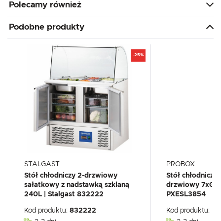
Polecamy również
Podobne produkty
-25%
STALGAST
PROBOX
Stół chłodniczy 2-drzwiowy
Stół chłodniczy
sałatkowy z nadstawką szklaną
drzwiowy 7xGN
240L | Stalgast 832222
PXESL3854
Kod produktu:
832222
Kod produktu:
PX