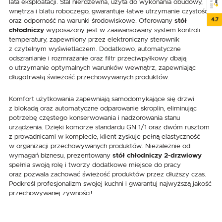
lata eksploatacji. Stal nierdzewna, użyta do wykonania obudowy,
wnętrza i blatu roboczego, gwarantuje łatwe utrzymanie czystości
4.7
oraz odporność na warunki środowiskowe. Oferowany
stół
chłodniczy
wyposażony jest w zaawansowany system kontroli
temperatury, zapewniony przez elektroniczny sterownik
z czytelnym wyświetlaczem. Dodatkowo, automatyczne
odszranianie i rozmrażanie oraz filtr przeciwpyłkowy dbają
o utrzymanie optymalnych warunków wewnątrz, zapewniając
długotrwałą świeżość przechowywanych produktów.
Komfort użytkowania zapewniają samodomykające się drzwi
z blokadą oraz automatyczne odparowanie skroplin, eliminując
potrzebę częstego konserwowania i nadzorowania stanu
urządzenia. Dzięki komorze standardu GN 1/1 oraz dwóm rusztom
z prowadnicami w komplecie, klient zyskuje pełną elastyczność
w organizacji przechowywanych produktów. Niezależnie od
wymagań biznesu, prezentowany
stół chłodniczy 2-drzwiowy
spełnia swoją rolę i tworzy dodatkowe miejsce do pracy
oraz pozwala zachować świeżość produktów przez dłuższy czas.
Podkreśl profesjonalizm swojej kuchni i gwarantuj najwyższą jakość
przechowywanej żywności!