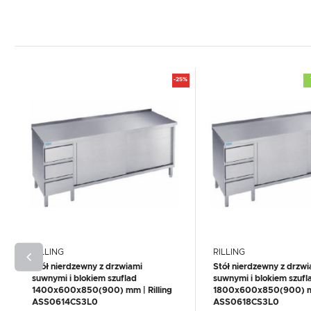
-25%
RILLING
RILLING
Stół nierdzewny z drzwiami
Stół nierdzewny z drzwi
suwnymi i blokiem szuflad
suwnymi i blokiem szufl
1400x600x850(900) mm | Rilling
1800x600x850(900) mm
ASS0614CS3L0
ASS0618CS3L0