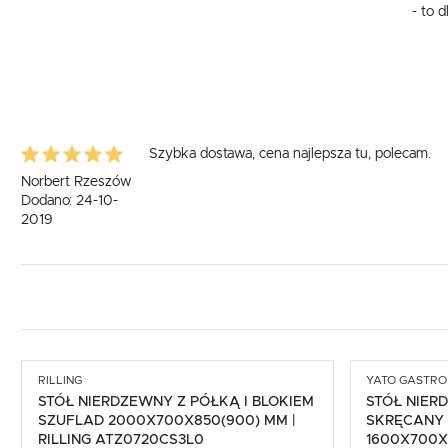
- to 
Szybka dostawa, cena najlepsza tu, polecam.
Norbert Rzeszów
Dodano: 24-10-
2019
RILLING
YATO GASTRO
STÓŁ NIERDZEWNY Z PÓŁKĄ I BLOKIEM
STÓŁ NIER
SZUFLAD 2000X700X850(900) MM |
SKRĘCANY 
RILLING ATZ0720CS3L0
1600X700X