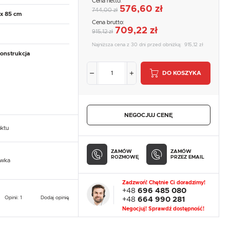
Cena netto:
576,60 zł
744,00 zł
 x 85 cm
Cena brutto:
709,22 zł
915,12 zł
Najniższa cena z 30 dni przed obniżką:
915,12 zł
onstrukcja
DO KOSZYKA
NEGOCJUJ CENĘ
uktu
ZAMÓW
ZAMÓW
ROZMOWĘ
PRZEZ EMAIL
owka
Zadzwoń! Chętnie Ci doradzimy!
+48
696 485 080
Opinii: 1
Dodaj opinię
+48
664 990 281
Negocjuj! Sprawdź dostępność!