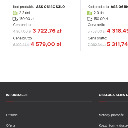
Kod produktu:
ASS 0614C S3L0
Kod produktu:
ASS 0618
2-3 dni
2-3 dni
150.00 zł
150.00 zł
Cena netto:
Cena netto:
3 722,76 zł
4 318,4
4 967,00 zł
5 758,00 zł
Cena brutto:
Cena brutto:
4 579,00 zł
5 311,74
6 109,41 zł
7 082,34 zł
INFORMACJE
OBSŁUGA KLIENT
O firmie
Metody płatności
Oferta
Koszt i formy dost