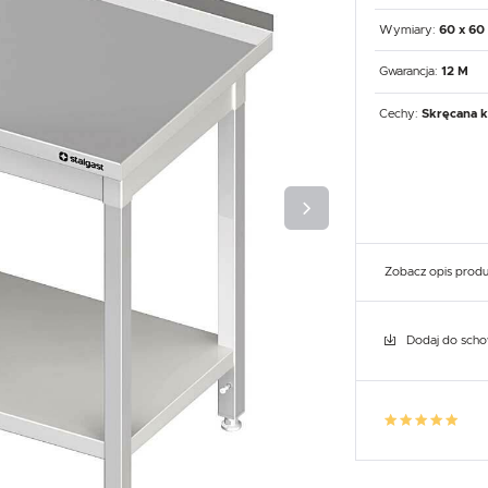
UX
WHIRLPOOL
YATO GASTRO
PROFESSIONAL
Wymiary:
60 x 60
Gwarancja:
12 M
Cechy:
Skręcana k
Zobacz opis prod
Dodaj do sch