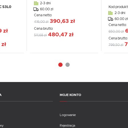
2-3 dni
C S3L0
Kod produkt
60.00 zł
2-3 dni
Cena netto:
60.00 zł
390,63 zł
416,00 zł
Cena netto:
Cena brutto:
9 zł
6
650,00 zł
WIĘCEJ
WIĘC
480,47 zł
511,68 zł
Cena brutto
 zł
7
799,50 zł
A
MOJE KONTO
Logowanie
awy
Rejestracja