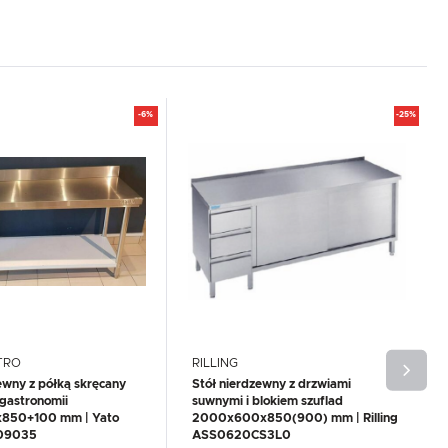
-6%
-25%
TRO
RILLING
ewny z półką skręcany
Stół nierdzewny z drzwiami
gastronomii
suwnymi i blokiem szuflad
850+100 mm | Yato
2000x600x850(900) mm | Rilling
-09035
ASS0620CS3L0