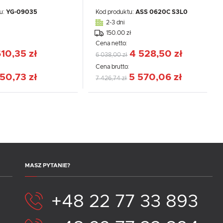
u:
YG-09035
Kod produktu:
ASS 0620C S3L0
2-3 dni
150.00 zł
Cena netto:
10,35 zł
4 528,50 zł
6 038,00 zł
EJ
:
Cena brutto:
50,73 zł
5 570,06 zł
7 426,74 zł
MASZ PYTANIE?
+48 22 77 33 893