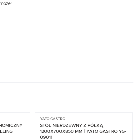
omoże!
,
YATO GASTRO
NOMICZNY
STÓŁ NIERDZEWNY Z PÓŁKĄ
ILLING
1200X700X850 MM | YATO GASTRO YG-
09011