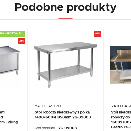
Podobne produkty
TRANSPORT 0,- ZŁ
-6%
-25%
YATO GASTRO
YATO GAS
ami
Stół roboczy nierdzewny z półką
Stół nierdz
ad
1400×600×H850mm YG-09003
roboczy do 
 | Rilling
1600x700x
Gastro YG
Kod produktu:
YG-09003