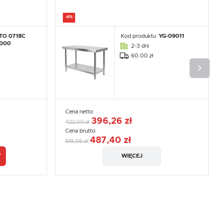
.
e
-6%
TO 0718C
Kod produktu:
YG-09011
000
2-3 dni
60.00 zł
Cena netto:
396,26 zł
422,00 zł
Cena brutto:
487,40 zł
519,06 zł
WIĘCEJ