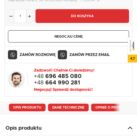
Najniższa cena z 30 dni przed obniżką:
1 339,47 zł
DO KOSZYKA
NEGOCJUJ CENĘ
SEE REVIEWS
ZAMÓW ROZMOWĘ
ZAMÓW PRZEZ EMAIL
4.7
Zadzwoń! Chętnie Ci doradzimy!
+48
696 485 080
+48
664 990 281
Negocjuj! Sprawdź dostępność!
OPIS PRODUKTU
DANE TECHNICZNE
OPINIE O PRODUKCIE
Opis produktu