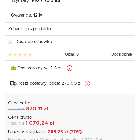
Wymiary:
140 x 70 x 85
Gwarancja:
12 M
Zobacz opis produktu
Dodaj do schowka
Opinii: 0
Dodaj opinię
Dostarczamy w:
2-3 dni
Koszt dostawy:
paleta 270.00 zł
Cena netto:
870,11 zł
1 089,00 zł
Cena brutto:
1 070,24 zł
1 339,47 zł
U nas oszczędzasz:
269,23 zł (20%)