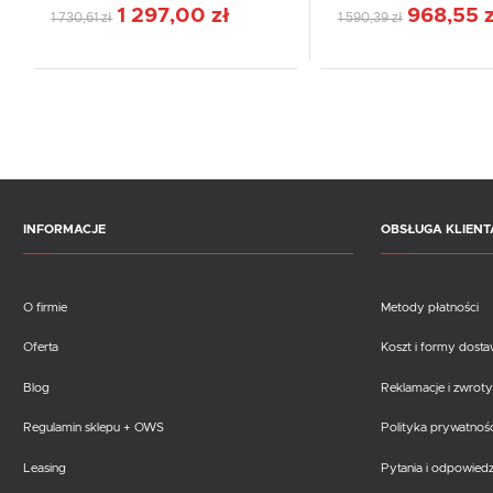
1 297,00 zł
968,55 z
1 730,61 zł
1 590,39 zł
INFORMACJE
OBSŁUGA KLIENT
O firmie
Metody płatności
Oferta
Koszt i formy dost
Blog
Reklamacje i zwroty
Regulamin sklepu + OWS
Polityka prywatnośc
Leasing
Pytania i odpowiedz