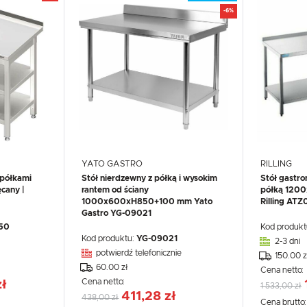
-6%
YATO GASTRO
RILLING
 półkami
Stół nierdzewny z półką i wysokim
Stół gastro
cany |
rantem od ściany
półką 120
1000x600xH850+100 mm Yato
Rilling AT
Gastro YG-09021
50
Kod produkt
Kod produktu:
YG-09021
2-3 dni
potwierdź telefonicznie
150.00 z
60.00 zł
Cena netto:
Cena netto:
zł
1 533,00 zł
411,28 zł
438,00 zł
WIĘCEJ
Cena brutto