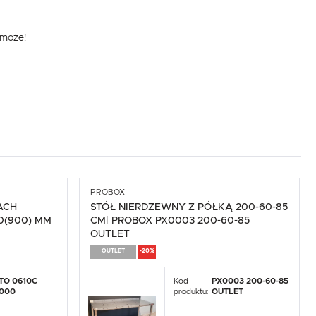
omoże!
,
PROBOX
ACH
STÓŁ NIERDZEWNY Z PÓŁKĄ 200-60-85
0(900) MM
CM| PROBOX PX0003 200-60-85
OUTLET
OUTLET
-20%
.
TO 0610C
Kod
PX0003 200-60-85
e
000
produktu:
OUTLET