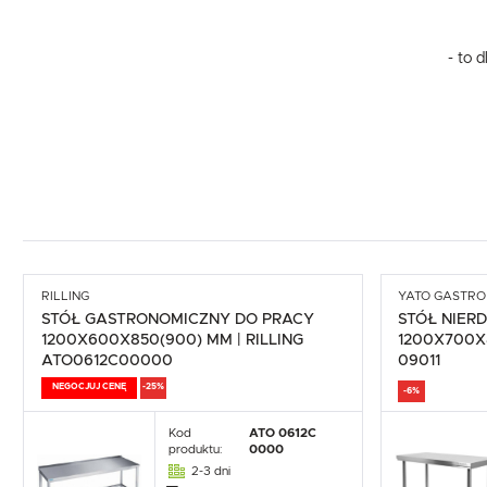
- to 
RILLING
YATO GASTRO
STÓŁ GASTRONOMICZNY DO PRACY
STÓŁ NIER
1200X600X850(900) MM | RILLING
1200X700X
ATO0612C00000
09011
NEGOCJUJ CENĘ
-25%
-6%
Kod
ATO 0612C
produktu:
0000
2-3 dni