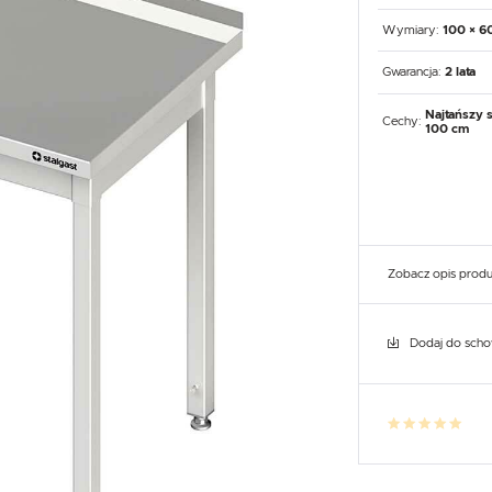
UX
WHIRLPOOL
YATO GASTRO
PROFESSIONAL
Wymiary:
100 × 6
Gwarancja:
2 lata
Najtańszy s
Cechy:
100 cm
Zobacz opis prod
Dodaj do sch