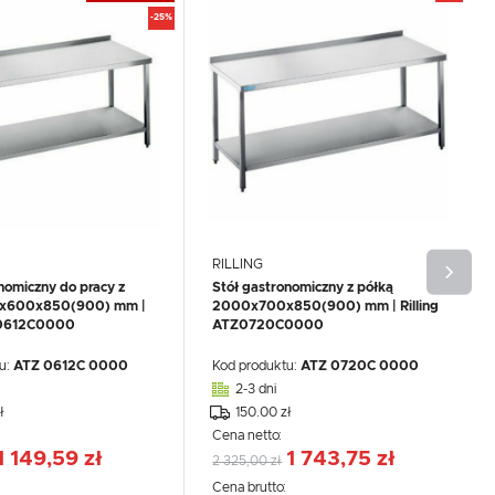
-25%
RILLING
nomiczny do pracy z
Stół gastronomiczny z półką
0x600x850(900) mm |
2000x700x850(900) mm | Rilling
Z0612C0000
ATZ0720C0000
u:
ATZ 0612C 0000
Kod produktu:
ATZ 0720C 0000
2-3 dni
ł
150.00 zł
Cena netto:
1 149,59 zł
1 743,75 zł
2 325,00 zł
:
Cena brutto: