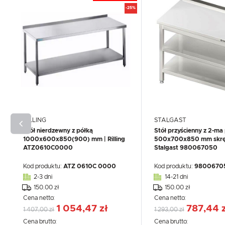
-25%
RILLING
STALGAST
Stół nierdzewny z półką
Stół przyścienny z 2-ma
1000x600x850(900) mm | Rilling
500x700x850 mm skrę
ATZ0610C0000
Stalgast 980067050
Kod produktu:
ATZ 0610C 0000
Kod produktu:
9800670
2-3 dni
14-21 dni
150.00 zł
150.00 zł
Cena netto:
Cena netto:
1 054,47 zł
787,44 
1 407,00 zł
1 293,00 zł
Cena brutto:
Cena brutto: