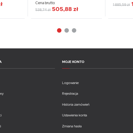
Cena brutto:
ł
1 885,59 zł
505,88 zł
538,74 zł
A
MOJE KONTO
Logowanie
awy
Rejestracja
Historia zamówień
i
Ustawienia konta
i
Zmiana hasła