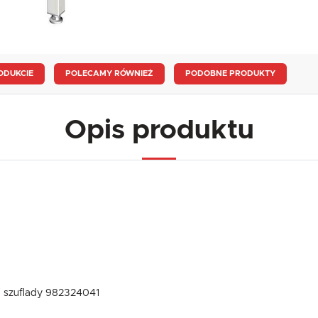
ODUKCIE
POLECAMY RÓWNIEŻ
PODOBNE PRODUKTY
Opis produktu
 szuflady 982324041