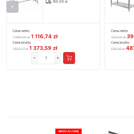
150.00 zł
Cena netto:
Cena netto:
1 116,74 zł
39
1 489,00 zł
422,00 zł
Cena brutto:
Cena brutto:
1 373,59 zł
48
1 831,47 zł
519,06 zł
NEGOCJUJ CENĘ