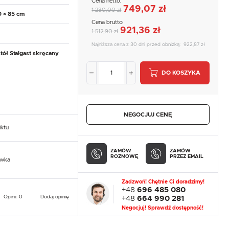
Cena netto:
749,07 zł
1 230,00 zł
0 × 85 cm
Cena brutto:
921,36 zł
1 512,90 zł
Najniższa cena z 30 dni przed obniżką:
922,87 zł
tół Stalgast skręcany
DO KOSZYKA
NEGOCJUJ CENĘ
uktu
ZAMÓW
ZAMÓW
ROZMOWĘ
PRZEZ EMAIL
owka
Zadzwoń! Chętnie Ci doradzimy!
+48
696 485 080
Opinii: 0
Dodaj opinię
+48
664 990 281
Negocjuj! Sprawdź dostępność!