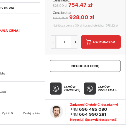
Cena netto:
754,47 zł
825,00 zł
0 x 85 cm
Cena brutto:
928,00 zł
1 014,75 zł
Najniższa cena z 30 dni przed obniżką:
978,22 zł
JNA CENA!
DO KOSZYKA
NEGOCJUJ CENĘ
uktu
ZAMÓW
ZAMÓW
ROZMOWĘ
PRZEZ EMAIL
owka
Zadzwoń! Chętnie Ci doradzimy!
+48
696 485 080
Opinii: 0
Dodaj opinię
+48
664 990 281
Negocjuj! Sprawdź dostępność!