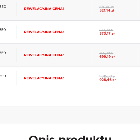
x850
570,00 zł
REWELACYJNA CENA!
521,14 zł
x850
627,00 zł
REWELACYJNA CENA!
573,17 zł
USTAWIENIA
x850
765,00 zł
REWELACYJNA CENA!
699,19 zł
Szanujemy Twoją prywatność. Możesz zmienić ustawienia cookies lub zaakceptować je
wszystkie. W dowolnym momencie możesz dokonać zmiany swoich ustawień.
USTAWIENIA REGIONALNE
x850
1 015,00 zł
REWELACYJNA CENA!
928,46 zł
Niezbędne
Lokalizacja
Niezbędne pliki cookies służą do prawidłowego funkcjonowania strony internetowej i umożliwiają Ci
Polska
komfortowe korzystanie z oferowanych przez nas usług.
Pliki cookies odpowiadają na podejmowane przez Ciebie działania w celu m.in. dostosowania Twoich
Więcej
Język
ustawień preferencji prywatności, logowania czy wypełniania formularzy. Dzięki plikom cookies strona
z której korzystasz, może działać bez zakłóceń.
polski
Funkcjonalne i personalizacyjne
Waluta
Tego typu pliki cookies umożliwiają stronie internetowej zapamiętanie wprowadzonych przez Ciebie
Polski złoty (PLN)
ustawień oraz personalizację określonych funkcjonalności czy prezentowanych treści.
Dzięki tym plikom cookies możemy zapewnić Ci większy komfort korzystania z funkcjonalności naszej
Więcej