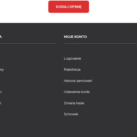
DODAJ OPINIĘ
A
MOJE KONTO
Logowanie
awy
Rejestracja
Historia zamówień
i
Ustawienia konta
i
Zmiana hasła
Schowek