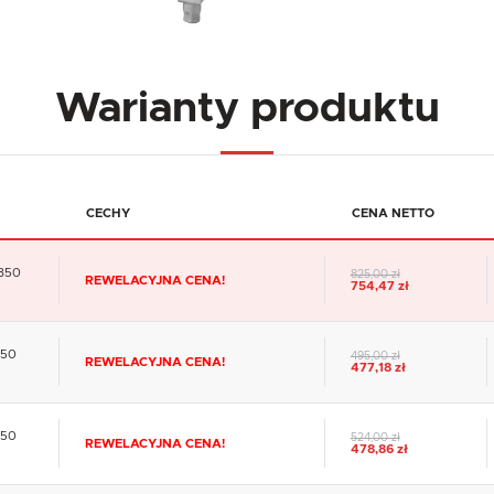
Warianty produktu
CECHY
CENA NETTO
x850
825,00 zł
REWELACYJNA CENA!
754,47 zł
850
495,00 zł
REWELACYJNA CENA!
477,18 zł
850
524,00 zł
REWELACYJNA CENA!
478,86 zł