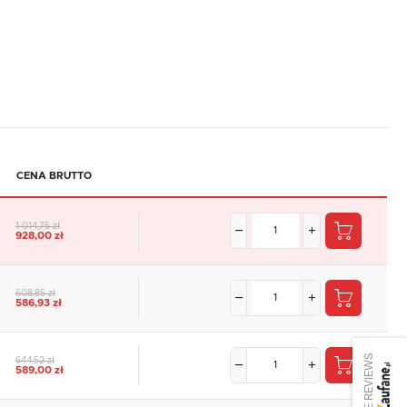
CENA BRUTTO
1 014,75 zł
928,00 zł
608,85 zł
586,93 zł
SEE REVIEWS
644,52 zł
589,00 zł