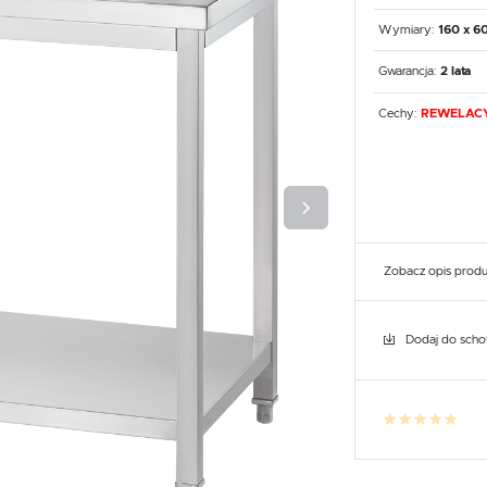
UX
WHIRLPOOL
YATO GASTRO
PROFESSIONAL
Wymiary:
160 x 6
Gwarancja:
2 lata
Cechy:
REWELACY
Zobacz opis prod
Dodaj do sch