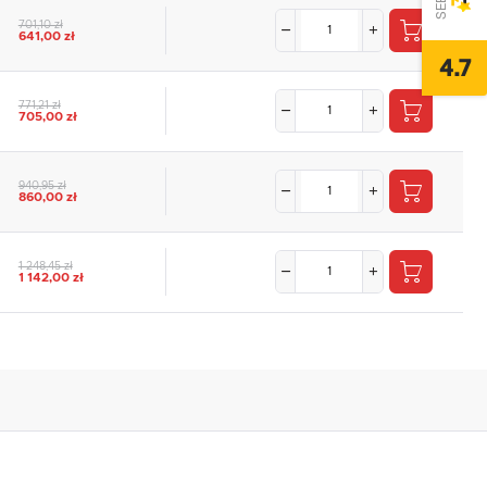
701,10 zł
641,00 zł
4.7
771,21 zł
705,00 zł
940,95 zł
860,00 zł
1 248,45 zł
1 142,00 zł
,