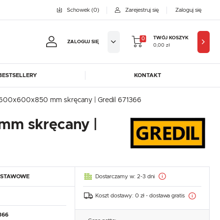
Schowek
(0)
Zarejestruj się
Zaloguj się
TWÓJ KOSZYK
0
ZALOGUJ SIĘ
0,00 zł
BESTSELLERY
KONTAKT
jestruj się
ką 1600x600x850 mm skręcany | Gredil 671366
BYFAL
BREMA ICE MAKERS
 mm skręcany |
KOWE KORZYŚCI:
DORA-METAL
EGAZ
GASTROPRODUKT
GREDIL
ji zamówień
ICE HORIZON
INSTANCO
w
LOZAMET
LENARI
adzania swoich danych przy kolejnych zakupach
Dostarczamy w:
2-3 dni
DSTAWOWE
OHAUS
POTIS
abatów i kuponów promocyjnych
ROBOT COUPE
ROLLER GRILL
Koszt dostawy:
0 zł - dostawa gratis
SAYL
SCOTSMAN
J SIĘ
366