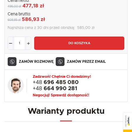
Cena netto:
477,18 zł
495,00 zł
Cena brutto:
586,93 zł
608,85 zł
Najniższa cena z 30 dni przed obniżką:
585,00 zł
DO KOSZYKA
ZAMÓW ROZMOWĘ
ZAMÓW PRZEZ EMAIL
Zadzwoń! Chętnie Ci doradzimy!
+48
696 485 080
+48
664 990 281
Negocjuj! Sprawdź dostępność!
Warianty produktu
SEE REVIEWS