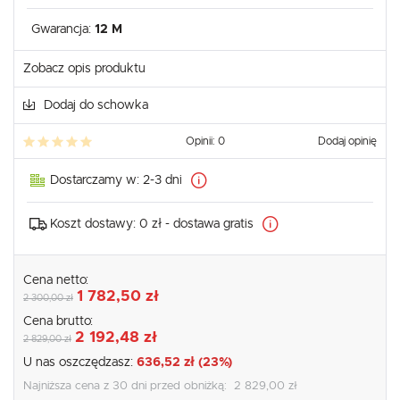
Gwarancja:
12 M
Zobacz opis produktu
Dodaj do schowka
Opinii: 0
Dodaj opinię
Dostarczamy w:
2-3 dni
Koszt dostawy:
0 zł - dostawa gratis
Cena netto:
1 782,50 zł
2 300,00 zł
Cena brutto:
2 192,48 zł
2 829,00 zł
U nas oszczędzasz:
636,52 zł (23%)
Najniższa cena z 30 dni przed obniżką:
2 829,00 zł