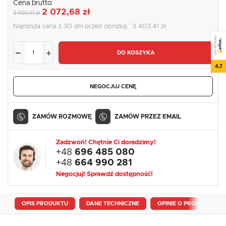
Cena brutto:
2 072,68 zł
3 403,41 zł
Najniższa cena z 30 dni przed obniżką:
3 403,41 zł
SEE REVIEWS
DO KOSZYKA
4.7
NEGOCJUJ CENĘ
ZAMÓW ROZMOWĘ
ZAMÓW PRZEZ EMAIL
Zadzwoń! Chętnie Ci doradzimy!
+48
696 485 080
+48
664 990 281
Negocjuj! Sprawdź dostępność!
OPIS PRODUKTU
DANE TECHNICZNE
OPINIE O PRODUKCIE