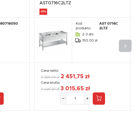
.
AST0716C2LTZ
e
-25%
980716050
Kod
AST 0716C
produktu:
2LTZ
2-3 dni
150.00 zł
Cena netto:
2 451,75 zł
3 269,00 zł
Cena brutto:
3 015,65 zł
4 020,87 zł