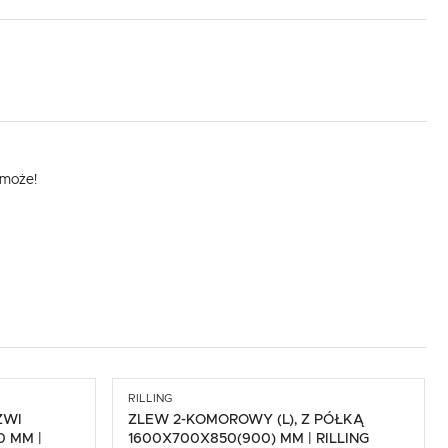
omoże!
,
RILLING
ZWI
ZLEW 2-KOMOROWY (L), Z PÓŁKĄ
 MM |
1600X700X850(900) MM | RILLING