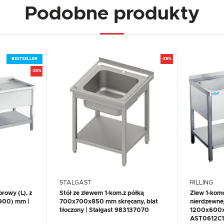
Podobne produkty
BESTSELLER
-39%
-25%
STALGAST
RILLING
rowy (L), z
Stół ze zlewem 1-kom.z półką
Zlew 1-komo
900) mm |
700x700x850 mm skręcany, blat
nierdzewne
tłoczony | Stalgast 983137070
1200x600x8
AST0612C1