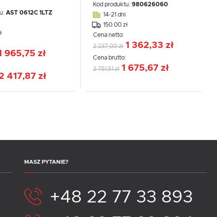
Kod produktu:
980626060
u:
AST 0612C 1LTZ
14-21 dni
150.00 zł
ł
Cena netto:
1 362,33 zł
2 237,00 zł
1 965,75 zł
Cena brutto:
:
1 675,67 zł
2 751,51 zł
2 417,87 zł
MASZ PYTANIE?
+48 22 77 33 893