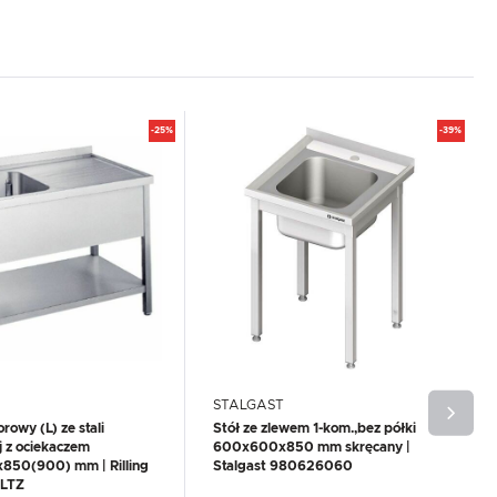
-25%
-39%
STALGAST
rowy (L) ze stali
Stół ze zlewem 1-kom.,bez półki
j z ociekaczem
600x600x850 mm skręcany |
50(900) mm | Rilling
Stalgast 980626060
LTZ