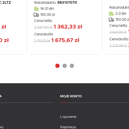
C 2LTZ
Kod produktu:
983137070
Kod produkt
14-21 dni
2-3 dni
150.00 zł
150.00 z
Cena netto:
Cena netto:
 zł
1 362,33 zł
2 237,00 zł
2 621,00 zł
Cena brutto:
Cena brutto
0 zł
1 675,67 zł
2 751,51 zł
3 223,83 zł
A
MOJE KONTO
Logowanie
awy
Rejestracja