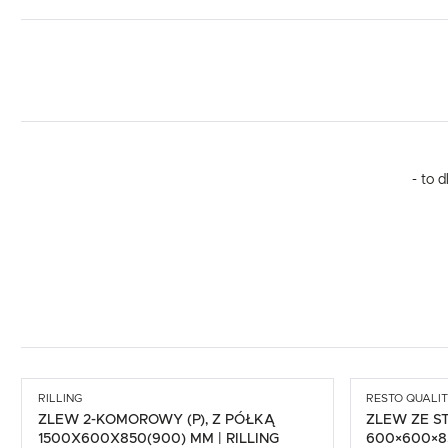
- to 
RILLING
RESTO QUALI
ZLEW 2-KOMOROWY (P), Z PÓŁKĄ
ZLEW ZE S
1500X600X850(900) MM | RILLING
600×600×8