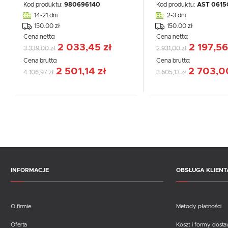
Kod produktu:
980696140
Kod produktu:
AST 0615
14-21 dni
2-3 dni
150.00 zł
150.00 zł
Cena netto:
Cena netto:
2 033,45 zł
2 197,56
3 339,00 zł
2 931,00 zł
Cena brutto:
Cena brutto:
2 501,14 zł
2 703,0
4 106,97 zł
3 605,13 zł
INFORMACJE
OBSŁUGA KLIENT
O firmie
Metody płatności
Oferta
Koszt i formy dost