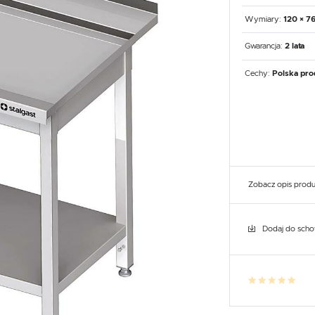
UX
WHIRLPOOL
YATO GASTRO
PROFESSIONAL
Wymiary:
120 × 7
Gwarancja:
2 lata
Cechy:
Polska pro
Zobacz opis prod
Dodaj do sch