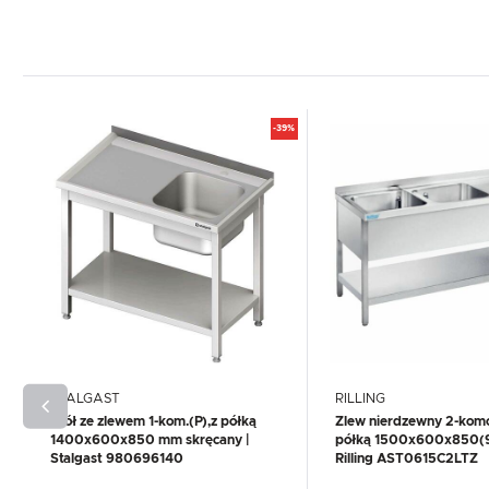
-39%
STALGAST
RILLING
Stół ze zlewem 1-kom.(P),z półką
Zlew nierdzewny 2-komo
1400x600x850 mm skręcany |
półką 1500x600x850(
Stalgast 980696140
Rilling AST0615C2LTZ