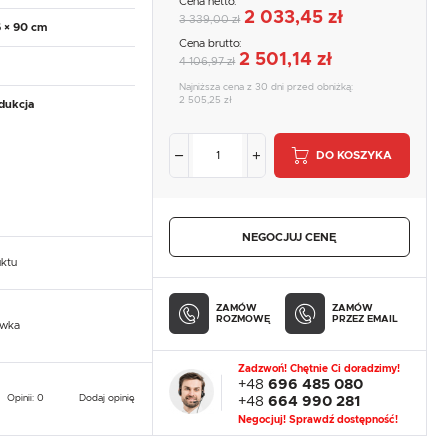
Cena netto:
2 033,45 zł
3 339,00 zł
6 × 90 cm
Cena brutto:
2 501,14 zł
4 106,97 zł
Najniższa cena z 30 dni przed obniżką:
2 505,25 zł
dukcja
DO KOSZYKA
NEGOCJUJ CENĘ
uktu
ZAMÓW
ZAMÓW
ROZMOWĘ
PRZEZ EMAIL
owka
Zadzwoń! Chętnie Ci doradzimy!
+48
696 485 080
Opinii: 0
Dodaj opinię
+48
664 990 281
Negocjuj! Sprawdź dostępność!