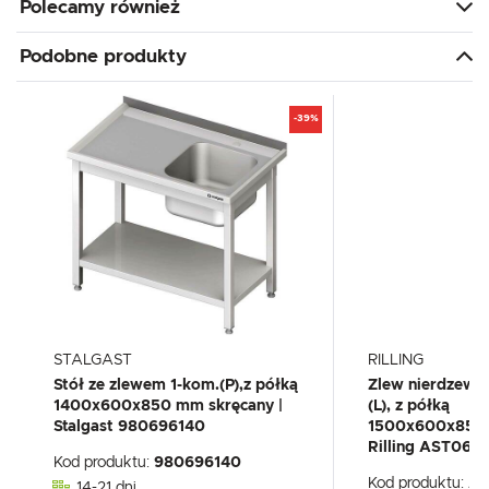
Polecamy również
Podobne produkty
-39%
STALGAST
RILLING
Stół ze zlewem 1-kom.(P),z półką
Zlew nierdzew
1400x600x850 mm skręcany |
(L), z półką
Stalgast 980696140
1500x600x850(
Rilling AST061
Kod produktu:
980696140
Kod produktu:
AS
14-21 dni