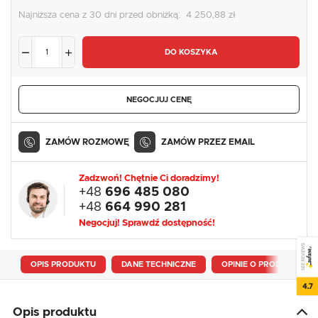
Najniższa cena z 30 dni przed obniżką:
4 250,88 zł
DO KOSZYKA
NEGOCJUJ CENĘ
ZAMÓW ROZMOWĘ
ZAMÓW PRZEZ EMAIL
Zadzwoń! Chętnie Ci doradzimy!
+48
696 485 080
+48
664 990 281
Negocjuj! Sprawdź dostępność!
SEE REVIEWS
OPIS PRODUKTU
DANE TECHNICZNE
OPINIE O PRODUKCIE
4.7
Opis produktu