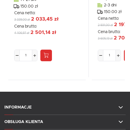
2-3 dni
150.00 zł
150.00 zł
Cena netto:
Cena netto:
2 033,45 zł
3 339,00 zł
2 197,
2 931,00 zł
Cena brutto:
Cena brutto:
2 501,14 zł
4 106,97 zł
2 703,
3 605,13 zł
INFORMACJE
OBSŁUGA KLIENTA