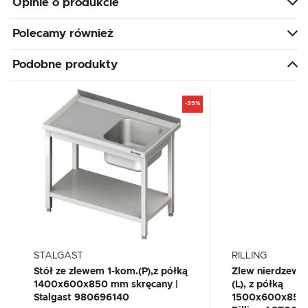
Opinie o produkcie
Polecamy również
Podobne produkty
-39%
STALGAST
RILLING
Stół ze zlewem 1-kom.(P),z półką
Zlew nierdzew
1400x600x850 mm skręcany |
(L), z półką
Stalgast 980696140
1500x600x850(