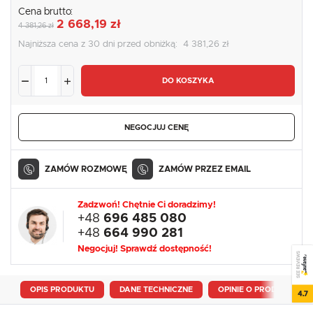
Cena brutto:
2 668,19 zł
4 381,26 zł
Najniższa cena z 30 dni przed obniżką:
4 381,26 zł
DO KOSZYKA
NEGOCJUJ CENĘ
ZAMÓW ROZMOWĘ
ZAMÓW PRZEZ EMAIL
Zadzwoń! Chętnie Ci doradzimy!
+48
696 485 080
+48
664 990 281
Negocjuj! Sprawdź dostępność!
SEE REVIEWS
OPIS PRODUKTU
DANE TECHNICZNE
OPINIE O PRODUKCIE
4.7