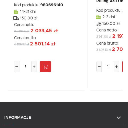
Rilling AST061
Kod produktu:
980696140
Kod produktu:
AS
14-21 dni
2-3 dni
150.00 zł
150.00 zł
Cena netto:
Cena netto:
2 033,45 zł
3 339,00 zł
2 197,
2 931,00 zł
Cena brutto:
Cena brutto:
2 501,14 zł
4 106,97 zł
2 703,
3 605,13 zł
INFORMACJE