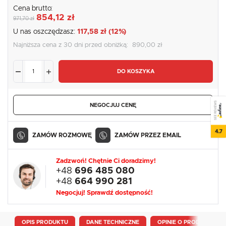
Cena brutto:
854,12 zł
971,70 zł
U nas oszczędzasz:
117,58 zł (12%)
Najniższa cena z 30 dni przed obniżką:
890,00 zł
DO KOSZYKA
SEE REVIEWS
NEGOCJUJ CENĘ
4.7
ZAMÓW ROZMOWĘ
ZAMÓW PRZEZ EMAIL
Zadzwoń! Chętnie Ci doradzimy!
+48
696 485 080
+48
664 990 281
Negocjuj! Sprawdź dostępność!
OPIS PRODUKTU
DANE TECHNICZNE
OPINIE O PRODUKCIE