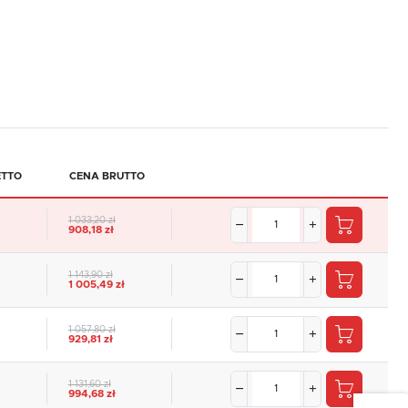
ETTO
CENA BRUTTO
1 033,20 zł
908,18 zł
1 143,90 zł
1 005,49 zł
1 057,80 zł
929,81 zł
1 131,60 zł
994,68 zł