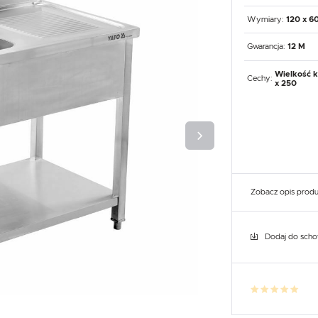
UX
WHIRLPOOL
YATO GASTRO
PROFESSIONAL
Wymiary:
120 x 6
Gwarancja:
12 M
Wielkość k
Cechy:
x 250
Zobacz opis prod
Dodaj do sch