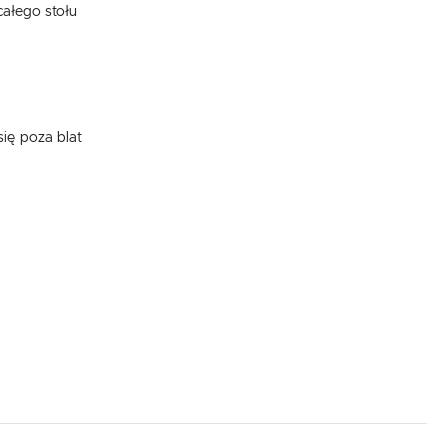
całego stołu
ię poza blat
.
e