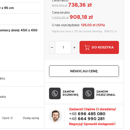
Cena netto:
738,36 zł
840,00 zł
0 x 95 cm
Cena brutto:
908,18 zł
1 033,20 zł
U nas oszczędzasz:
125,02 zł (12%)
omory (mm): 450 x 450
Najniższa cena z 30 dni przed obniżką:
946,02 zł
DO KOSZYKA
NEGOCJUJ CENĘ
uktu
ZAMÓW
ZAMÓW
ROZMOWĘ
PRZEZ EMAIL
owka
Zadzwoń! Chętnie Ci doradzimy!
+48
696 485 080
Opinii: 0
Dodaj opinię
+48
664 990 281
Negocjuj! Sprawdź dostępność!