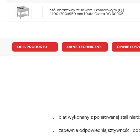
Stół nierdzewny ze zlewem 1-komorowym (L) |
1400x700x950 mm | Yato Gastro YG-30905
OPIS PRODUKTU
DANE TECHNICZNE
OPINIE O PR
blat wykonany z polerowanej stali nier
zapewnia odpowiednią sztywność i odp