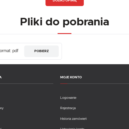
DODAJ OPINIĘ
Pliki do pobrania
ormat: pdf
POBIERZ
A
MOJE KONTO
Logowanie
awy
Rejestracja
Historia zamówień