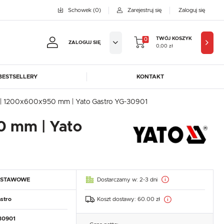
Schowek
(0)
Zarejestruj się
Zaloguj się
TWÓJ KOSZYK
0
ZALOGUJ SIĘ
0,00 zł
BESTSELLERY
KONTAKT
jestruj się
 | 1200x600x950 mm | Yato Gastro YG-30901
BYFAL
BREMA ICE MAKERS
0 mm | Yato
KOWE KORZYŚCI:
DORA-METAL
EGAZ
GASTROPRODUKT
GREDIL
ji zamówień
ICE HORIZON
INSTANCO
w
LOZAMET
LENARI
adzania swoich danych przy kolejnych zakupach
Dostarczamy w:
2-3 dni
DSTAWOWE
OHAUS
POTIS
abatów i kuponów promocyjnych
ROBOT COUPE
ROLLER GRILL
Koszt dostawy:
60.00 zł
stro
SAYL
SCOTSMAN
J SIĘ
30901