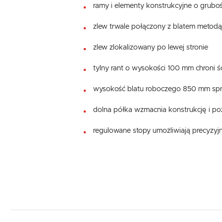
ramy i elementy konstrukcyjne o grubo
zlew trwale połączony z blatem metodą s
zlew zlokalizowany po lewej stronie
tylny rant o wysokości 100 mm chroni 
wysokość blatu roboczego 850 mm sprz
dolna półka wzmacnia konstrukcję i 
regulowane stopy umożliwiają precyzy