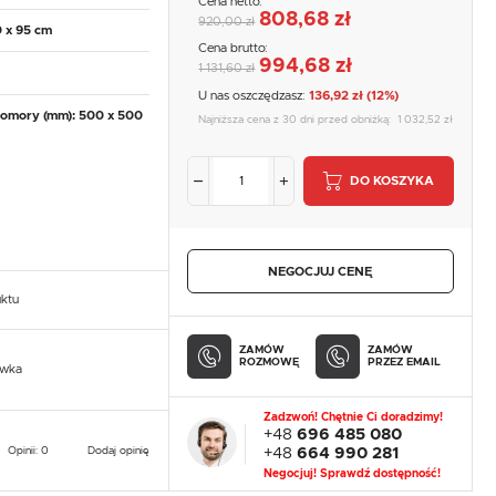
Cena netto:
808,68 zł
920,00 zł
0 x 95 cm
Cena brutto:
994,68 zł
1 131,60 zł
U nas oszczędzasz:
136,92 zł (12%)
omory (mm): 500 x 500
Najniższa cena z 30 dni przed obniżką:
1 032,52 zł
DO KOSZYKA
NEGOCJUJ CENĘ
uktu
ZAMÓW
ZAMÓW
ROZMOWĘ
PRZEZ EMAIL
owka
Zadzwoń! Chętnie Ci doradzimy!
+48
696 485 080
Opinii: 0
Dodaj opinię
+48
664 990 281
Negocjuj! Sprawdź dostępność!