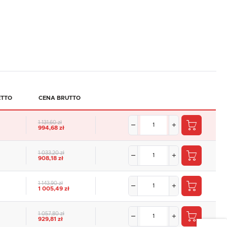
ETTO
CENA BRUTTO
1 131,60 zł
994,68 zł
1 033,20 zł
908,18 zł
1 143,90 zł
1 005,49 zł
1 057,80 zł
929,81 zł