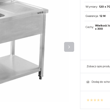
UX
WHIRLPOOL
YATO GASTRO
PROFESSIONAL
Wymiary:
120 x 7
Gwarancja:
12 M
Wielkość k
Cechy:
x 300
Zobacz opis prod
Dodaj do sch