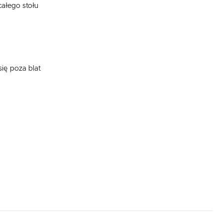
całego stołu
ię poza blat
.
e