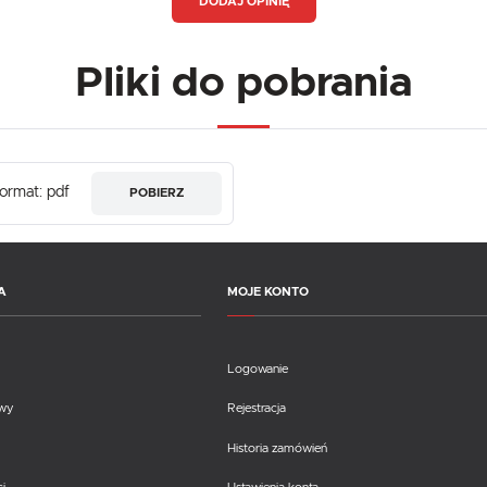
DODAJ OPINIĘ
Pliki do pobrania
ormat: pdf
POBIERZ
A
MOJE KONTO
Logowanie
awy
Rejestracja
Historia zamówień