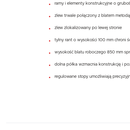
ramy i elementy konstrukcyjne o grubo
zlew trwale połączony z blatem metodą s
zlew zlokalizowany po lewej stronie
tylny rant o wysokości 100 mm chroni 
wysokość blatu roboczego 850 mm sprz
dolna półka wzmacnia konstrukcję i 
regulowane stopy umożliwiają precyzy