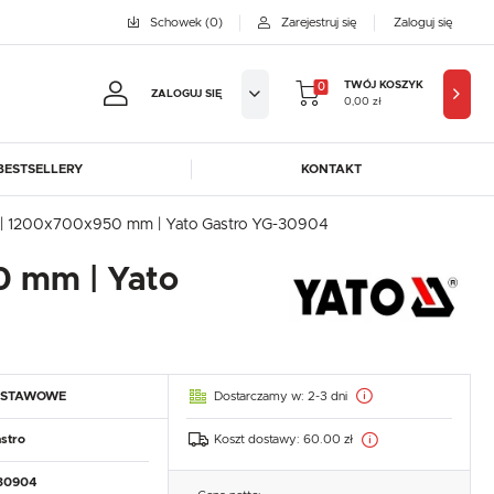
Schowek
(0)
Zarejestruj się
Zaloguj się
TWÓJ KOSZYK
0
ZALOGUJ SIĘ
0,00 zł
BESTSELLERY
KONTAKT
jestruj się
) | 1200x700x950 mm | Yato Gastro YG-30904
BYFAL
BREMA ICE MAKERS
0 mm | Yato
KOWE KORZYŚCI:
DORA-METAL
EGAZ
GASTROPRODUKT
GREDIL
ji zamówień
ICE HORIZON
INSTANCO
w
LOZAMET
LENARI
adzania swoich danych przy kolejnych zakupach
Dostarczamy w:
2-3 dni
DSTAWOWE
OHAUS
POTIS
abatów i kuponów promocyjnych
ROBOT COUPE
ROLLER GRILL
Koszt dostawy:
60.00 zł
stro
SAYL
SCOTSMAN
J SIĘ
30904