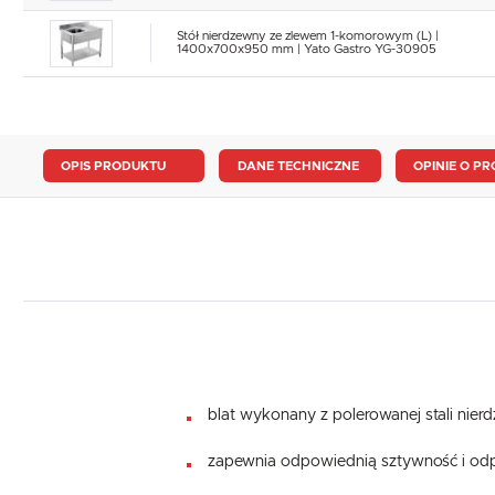
Stół nierdzewny ze zlewem 1-komorowym (L) |
1400x700x950 mm | Yato Gastro YG-30905
OPIS PRODUKTU
DANE TECHNICZNE
OPINIE O PR
blat wykonany z polerowanej stali nier
zapewnia odpowiednią sztywność i odp