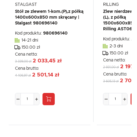
STALGAST
RILLING
Stół ze zlewem 1-kom.(P),z półką
Zlew nierdzew
1400x600x850 mm skręcany |
(L), z półką
Stalgast 980696140
1500x600x850(
Rilling AST061
Kod produktu:
980696140
Kod produktu:
AS
14-21 dni
2-3 dni
150.00 zł
150.00 zł
Cena netto:
Cena netto:
2 033,45 zł
3 339,00 zł
2 197,
2 931,00 zł
Cena brutto:
Cena brutto:
2 501,14 zł
4 106,97 zł
2 703,
3 605,13 zł