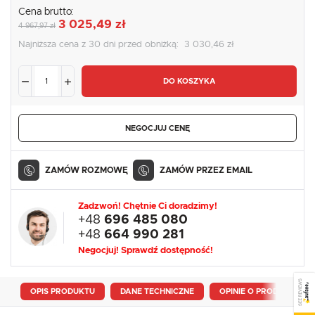
Cena brutto:
3 025,49 zł
4 967,97 zł
Najniższa cena z 30 dni przed obniżką:
3 030,46 zł
DO KOSZYKA
NEGOCJUJ CENĘ
ZAMÓW ROZMOWĘ
ZAMÓW PRZEZ EMAIL
Zadzwoń! Chętnie Ci doradzimy!
+48
696 485 080
+48
664 990 281
Negocjuj! Sprawdź dostępność!
SEE REVIEWS
OPIS PRODUKTU
DANE TECHNICZNE
OPINIE O PRODUKCIE