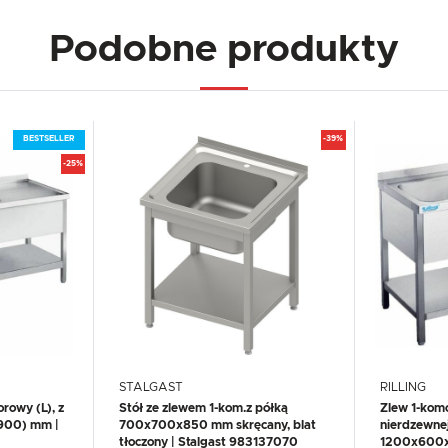
Podobne produkty
BESTSELLER
-39%
-25%
STALGAST
RILLING
rowy (L), z
Stół ze zlewem 1-kom.z półką
Zlew 1-komo
900) mm |
700x700x850 mm skręcany, blat
nierdzewne
tłoczony | Stalgast 983137070
1200x600x8