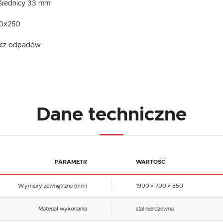
średnicy 33 mm
00x250
iacz odpadów
Dane techniczne
PARAMETR
WARTOŚĆ
Wymiary zewnętrzne (mm)
1900 × 700 × 850
Materiał wykonania
stal nierdzewna