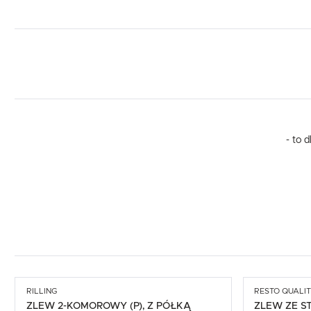
- to 
RILLING
RESTO QUALI
ZLEW 2-KOMOROWY (P), Z PÓŁKĄ
ZLEW ZE S