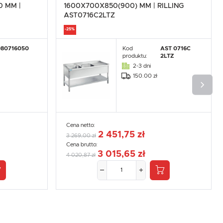
 MM |
1600X700X850(900) MM | RILLING
.
e
AST0716C2LTZ
-25%
980716050
Kod
AST 0716C
produktu:
2LTZ
2-3 dni
150.00 zł
Cena netto:
2 451,75 zł
3 269,00 zł
Cena brutto:
3 015,65 zł
4 020,87 zł