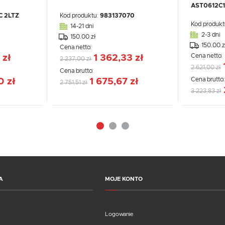
AST0612C1
C 2LTZ
Kod produktu:
983137070
Kod produkt
14-21 dni
2-3 dni
150.00 zł
150.00 z
Cena netto:
Cena netto:
 zł
1 362,33 zł
2 237,00 zł
2 621,00 zł
Cena brutto:
Cena brutto
0 zł
1 675,67 zł
2 751,51 zł
3 223,83 zł
A
MOJE KONTO
Logowanie