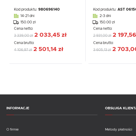
Kod produktu:
980696140
Kod produktu:
AST 0615
14-21 dni
2-3 dni
150.00 zł
150.00 zł
Cena netto:
Cena netto:
2 033,45 zł
2 197,56
3 339,00 zł
2 931,00 zł
Cena brutto:
Cena brutto:
2 501,14 zł
2 703,0
4 106,97 zł
3 605,13 zł
INFORMACJE
OBSŁUGA KLIENT
O firmie
Metody płatności