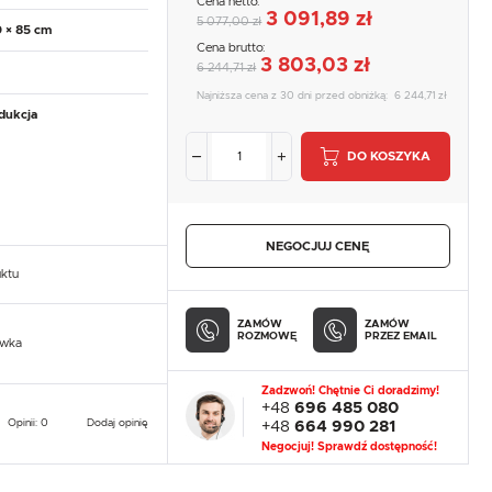
Cena netto:
3 091,89 zł
5 077,00 zł
0 × 85 cm
Cena brutto:
3 803,03 zł
6 244,71 zł
Najniższa cena z 30 dni przed obniżką:
6 244,71 zł
dukcja
DO KOSZYKA
NEGOCJUJ CENĘ
uktu
ZAMÓW
ZAMÓW
ROZMOWĘ
PRZEZ EMAIL
owka
Zadzwoń! Chętnie Ci doradzimy!
+48
696 485 080
Opinii: 0
Dodaj opinię
+48
664 990 281
Negocjuj! Sprawdź dostępność!