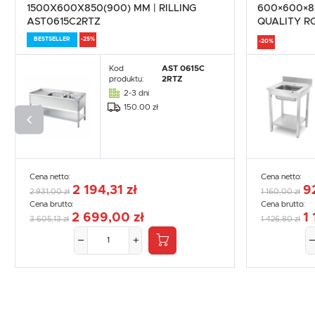
1500X600X850(900) MM | RILLING
600×600×8
AST0615C2RTZ
QUALITY R
BESTSELLER
-25%
-20%
Kod
AST 0615C
produktu:
2RTZ
2-3 dni
150.00 zł
Cena netto:
Cena netto:
2 194,31 zł
9
2 931,00 zł
1 160,00 zł
Cena brutto:
Cena brutto:
2 699,00 zł
1 
3 605,13 zł
1 426,80 zł