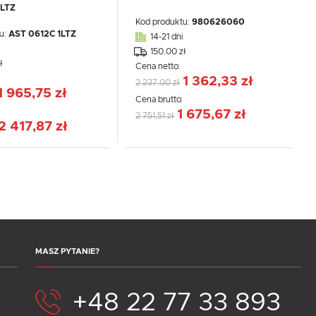
LTZ
Kod produktu:
980626060
u:
AST 0612C 1LTZ
14-21 dni
150.00 zł
ł
Cena netto:
1 362,33 zł
2 237,00 zł
1 965,75 zł
Cena brutto:
:
1 675,67 zł
2 751,51 zł
2 417,87 zł
MASZ PYTANIE?
+48 22 77 33 893