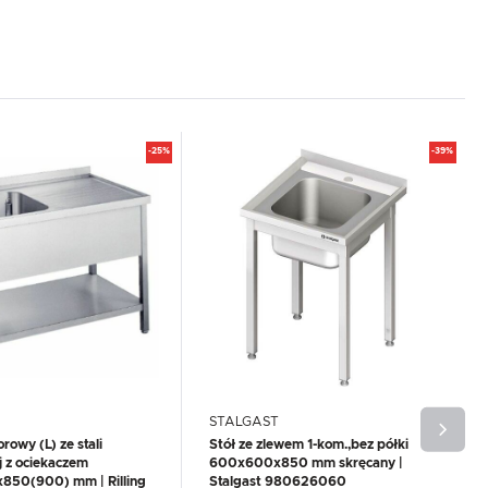
-25%
-39%
STALGAST
rowy (L) ze stali
Stół ze zlewem 1-kom.,bez półki
j z ociekaczem
600x600x850 mm skręcany |
50(900) mm | Rilling
Stalgast 980626060