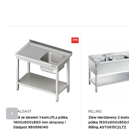
-39%
STALGAST
RILLING
Stół ze zlewem 1-kom.(P),z półką
Zlew nierdzewny 2-komo
1400x600x850 mm skręcany |
półką 1500x600x850(
Stalgast 980696140
Rilling AST0615C2LTZ