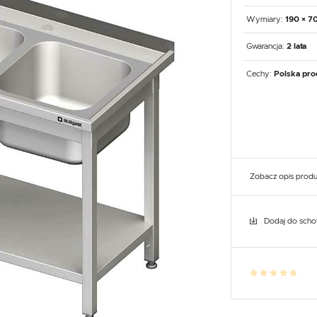
UX
WHIRLPOOL
YATO GASTRO
PROFESSIONAL
Wymiary:
190 × 7
Gwarancja:
2 lata
Cechy:
Polska pro
Zobacz opis prod
Dodaj do sch