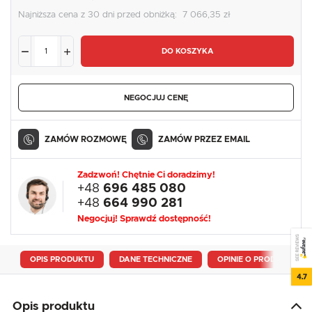
Najniższa cena z 30 dni przed obniżką:
7 066,35 zł
DO KOSZYKA
NEGOCJUJ CENĘ
ZAMÓW ROZMOWĘ
ZAMÓW PRZEZ EMAIL
Zadzwoń! Chętnie Ci doradzimy!
+48
696 485 080
+48
664 990 281
Negocjuj! Sprawdź dostępność!
SEE REVIEWS
OPIS PRODUKTU
DANE TECHNICZNE
OPINIE O PRODUKCIE
4.7
Opis produktu