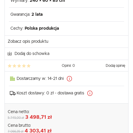
Wymiary:
240 × 60 × 85 cm
Gwarancja:
2 lata
Cechy:
Polska produkcja
Zobacz opis produktu
Dodaj do schowka
Opinii: 0
Dodaj opinię
Dostarczamy w:
14-21 dni
Koszt dostawy:
0 zł - dostawa gratis
Cena netto:
3 498,71 zł
5 745,00 zł
Cena brutto:
4 303,41 zł
7 066,35 zł