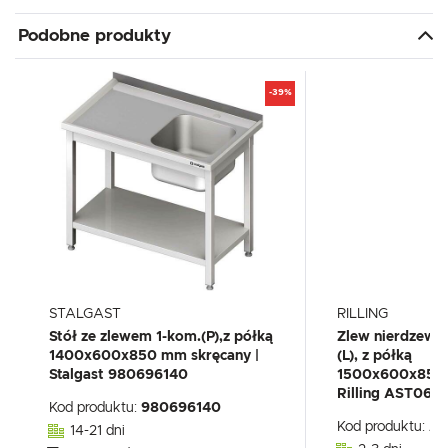
Podobne produkty
-39%
STALGAST
RILLING
Stół ze zlewem 1-kom.(P),z półką
Zlew nierdzew
1400x600x850 mm skręcany |
(L), z półką
Stalgast 980696140
1500x600x850(
Rilling AST061
Kod produktu:
980696140
Kod produktu:
AS
14-21 dni