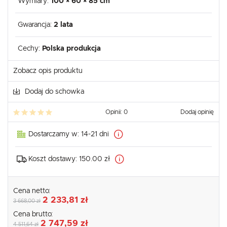
Wymiary:
100 × 60 × 85 cm
Gwarancja:
2 lata
Cechy:
Polska produkcja
Zobacz opis produktu
Dodaj do schowka
Opinii: 0
Dodaj opinię
Dostarczamy w:
14-21 dni
Koszt dostawy:
150.00 zł
Cena netto:
2 233,81 zł
3 668,00 zł
Cena brutto:
2 747,59 zł
4 511,64 zł