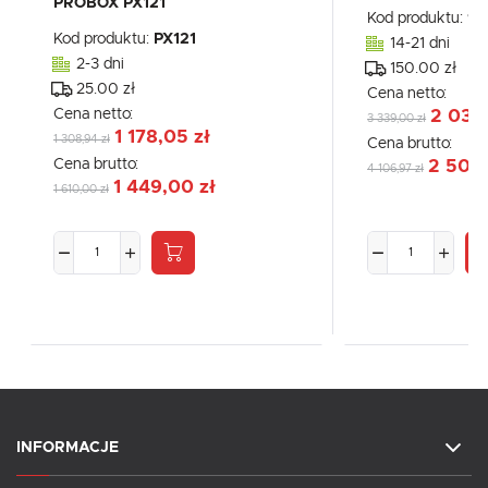
PROBOX PX121
Kod produktu:
98
Kod produktu:
PX121
14-21 dni
2-3 dni
150.00 zł
25.00 zł
Cena netto:
Cena netto:
2 033,
3 339,00 zł
1 178,05 zł
1 308,94 zł
Cena brutto:
Cena brutto:
2 501,
4 106,97 zł
1 449,00 zł
1 610,00 zł
INFORMACJE