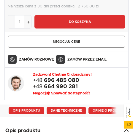
Najniższa cena z 30 dni przed obniżką:
2 750,00 zł
DO KOSZYKA
NEGOCJUJ CENĘ
ZAMÓW ROZMOWĘ
ZAMÓW PRZEZ EMAIL
Zadzwoń! Chętnie Ci doradzimy!
+48
696 485 080
+48
664 990 281
Negocjuj! Sprawdź dostępność!
SEE REVIEWS
OPIS PRODUKTU
DANE TECHNICZNE
OPINIE O PRODUKCIE
4.7
Opis produktu