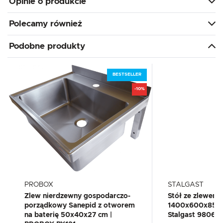
Opinie o produkcie
Polecamy również
Podobne produkty
BESTSELLER
-10%
PROBOX
STALGAST
Zlew nierdzewny gospodarczo-
Stół ze zlewem 
porządkowy Sanepid z otworem
1400x600x850 
na baterię 50x40x27 cm |
Stalgast 98069