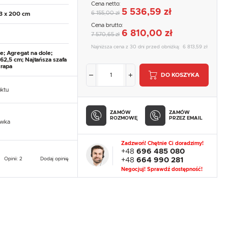
Cena netto:
5 536,59 zł
6 155,00 zł
73 x 200 cm
Cena brutto:
6 810,00 zł
7 570,65 zł
Najniższa cena z 30 dni przed obniżką:
6 813,59 zł
e; Agregat na dole;
62,5 cm; Najtańsza szafa
 rapa
DO KOSZYKA
uktu
ZAMÓW
ZAMÓW
ROZMOWĘ
PRZEZ EMAIL
owka
Zadzwoń! Chętnie Ci doradzimy!
+48
696 485 080
Opinii: 2
Dodaj opinię
+48
664 990 281
Negocjuj! Sprawdź dostępność!