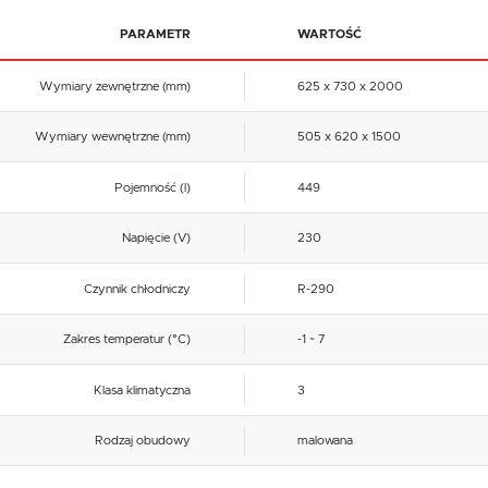
PARAMETR
WARTOŚĆ
Wymiary zewnętrzne (mm)
625 x 730 x 2000
Wymiary wewnętrzne (mm)
505 x 620 x 1500
Pojemność (l)
449
Napięcie (V)
230
Czynnik chłodniczy
R-290
Zakres temperatur (°C)
-1 ~ 7
Klasa klimatyczna
3
Rodzaj obudowy
malowana