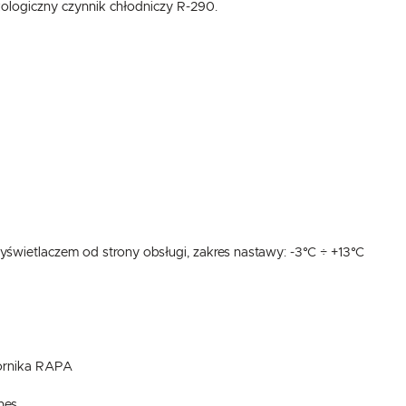
kologiczny czynnik chłodniczy R-290.
USTAWIENIA
wyświetlaczem od strony obsługi, zakres nastawy: -3°C ÷ +13°C
Szanujemy Twoją prywatność. Możesz zmienić ustawienia cookies lub zaakceptować je
wszystkie. W dowolnym momencie możesz dokonać zmiany swoich ustawień.
USTAWIENIA REGIONALNE
Niezbędne
Lokalizacja
Niezbędne pliki cookies służą do prawidłowego funkcjonowania strony internetowej i umożliwiają Ci
Polska
komfortowe korzystanie z oferowanych przez nas usług.
zornika RAPA
Pliki cookies odpowiadają na podejmowane przez Ciebie działania w celu m.in. dostosowania Twoich
Więcej
Język
ustawień preferencji prywatności, logowania czy wypełniania formularzy. Dzięki plikom cookies strona
z której korzystasz, może działać bez zakłóceń.
nes