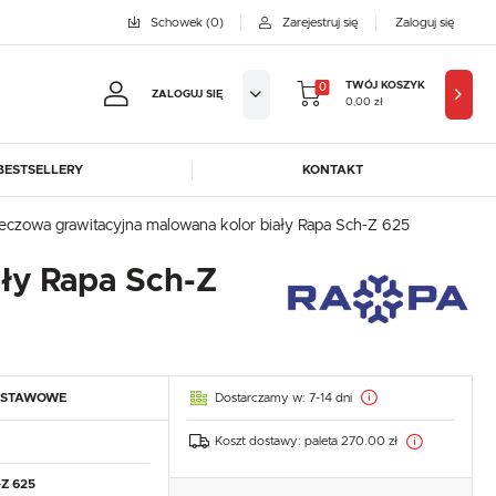
Schowek
(0)
Zarejestruj się
Zaloguj się
TWÓJ KOSZYK
0
ZALOGUJ SIĘ
0,00 zł
BESTSELLERY
KONTAKT
jestruj się
leczowa grawitacyjna malowana kolor biały Rapa Sch-Z 625
BYFAL
BREMA ICE MAKERS
ały Rapa Sch-Z
KOWE KORZYŚCI:
DORA-METAL
EGAZ
GASTROPRODUKT
GREDIL
ji zamówień
ICE HORIZON
INSTANCO
w
LOZAMET
LENARI
adzania swoich danych przy kolejnych zakupach
Dostarczamy w:
7-14 dni
DSTAWOWE
OHAUS
POTIS
abatów i kuponów promocyjnych
ROBOT COUPE
ROLLER GRILL
Koszt dostawy:
paleta 270.00 zł
SAYL
SCOTSMAN
J SIĘ
-Z 625