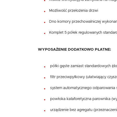
Możliwość przełożenia drzwi
Dno komory przechowalniczej wykonane z
Komplet 5 półek regulowanych standa
WYPOSAŻENIE DODATKOWO PŁATNE:
półki gęste zamiast standardowych (do
filtr przeciwpyłkowy (ułatwiający czys
system automatycznego odparowania skr
powłoka kataforetyczna parownika (wy
urządzenie bez agregatu (przeznaczen