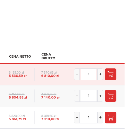
CENA
CENA NETTO
BRUTTO
6 155,00 zł
7 570,65 zł
5 536,59 zł
6 810,00 zł
6 455,00 zł
7 939,65 zł
5 804,88 zł
7 140,00 zł
6 520,00 zł
8 019,60 zł
5 861,79 zł
7 210,00 zł