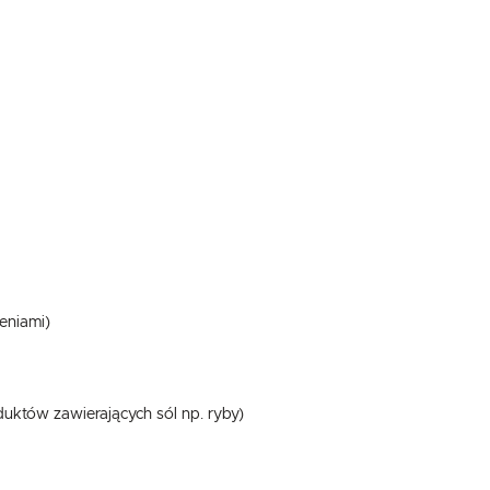
.
e
eniami)
któw zawierających sól np. ryby)