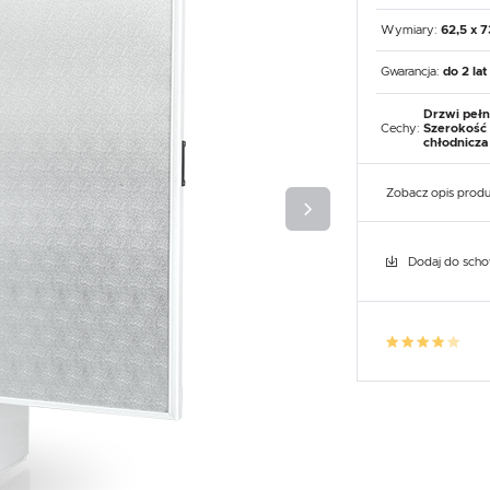
UX
WHIRLPOOL
YATO GASTRO
PROFESSIONAL
Wymiary:
62,5 x 
Gwarancja:
do 2 lat
Drzwi pełn
Cechy:
Szerokość 
chłodnicza
Zobacz opis prod
Dodaj do sch