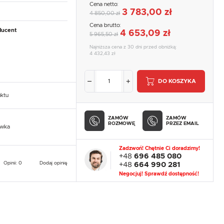
Cena netto:
3 783,00 zł
4 850,00 zł
Cena brutto:
ducent
4 653,09 zł
5 965,50 zł
Najniższa cena z 30 dni przed obniżką:
4 432,43 zł
DO KOSZYKA
uktu
ZAMÓW
ZAMÓW
ROZMOWĘ
PRZEZ EMAIL
owka
Zadzwoń! Chętnie Ci doradzimy!
+48
696 485 080
Opinii: 0
Dodaj opinię
+48
664 990 281
Negocjuj! Sprawdź dostępność!