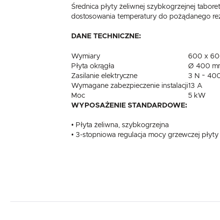
Średnica płyty żeliwnej szybkogrzejnej tabo
dostosowania temperatury do pożądanego rezul
DANE TECHNICZNE:
Wymiary
600 x 60
Płyta okrągła
Ø 400 m
Zasilanie elektryczne
3 N ~ 400
Wymagane zabezpieczenie instalacji
13 A
Moc
5 kW
WYPOSAŻENIE STANDARDOWE:
• Płyta żeliwna, szybkogrzejna
• 3-stopniowa regulacja mocy grzewczej płyty