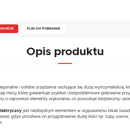
ODUKCIE
PLIKI DO POBRANIA
Opis produktu
fesjonalne i solidne urządzenia cechujące się dużą wytrzymałością, 
cję mocy, które gwarantuje szybkie i bezproblemowe gotowanie przy 
rciu o najnowsze elementy wykonania, co powoduje bezpieczną i pro
USTAWIENIA
elektryczny
jest niezbędnym elementem w wyposażeniu lokali świad
sie, gdyż umożliwia on przygotowanie dużej ilości np. zupy, sosów,
w.
Szanujemy Twoją prywatność. Możesz zmienić ustawienia cookies lub zaakceptować je
wszystkie. W dowolnym momencie możesz dokonać zmiany swoich ustawień.