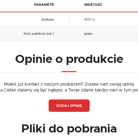
PARAMETR
WARTOŚĆ
Promocyjne pliki cookies służą do prezentowania Ci naszych komunikatów na podstawie analizy
Więcej
Twoich upodobań oraz Twoich zwyczajów dotyczących przeglądanej witryny internetowej. Treści
promocyjne mogą pojawić się na stronach podmiotów trzecich lub firm będących naszymi partnerami
oraz innych dostawców usług. Firmy te działają w charakterze pośredników prezentujących nasze
Zasilanie
400 V
treści w postaci wiadomości, ofert, komunikatów mediów społecznościowych.
Ilość palników (szt.)
jeden
Opinie o produkcie
Miałeś już kontakt z naszym produktem? Zostaw nam swoją opinię
dla Ciebie staramy się być najlepsi, a Twoje zdanie bardzo nam w tym p
DODAJ OPINIĘ
Pliki do pobrania