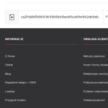
ca2fcb88fb9693649b56e1bed45ca99e962de9eb.pdf
F
INFORMACJE
OBSŁUGA KLIENT
O firmie
Metody płatności
Oferta
Koszt i formy dost
Blog
Reklamacje i zwroty
Regulamin sklepu + OWS
Polityka prywatnośc
Leasing
Pytania i odpowiedz
Przyjęcie towaru
Gwarancja jakości