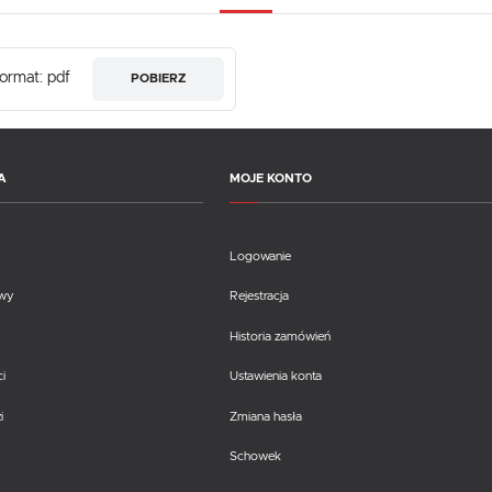
ormat: pdf
POBIERZ
A
MOJE KONTO
Logowanie
awy
Rejestracja
Historia zamówień
i
Ustawienia konta
i
Zmiana hasła
Schowek