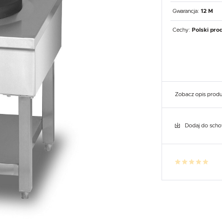
UX
WHIRLPOOL
YATO GASTRO
PROFESSIONAL
Gwarancja:
12 M
Cechy:
Polski pro
Zobacz opis prod
Dodaj do sch