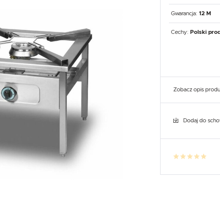
UX
WHIRLPOOL
YATO GASTRO
PROFESSIONAL
Gwarancja:
12 M
Cechy:
Polski pro
Zobacz opis prod
Dodaj do sch