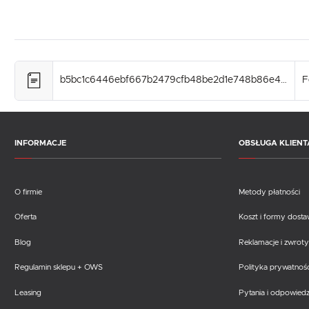
b5bc1c6446ebf667b2479cfb48be2d1e748b86e4.pdf
F
INFORMACJE
OBSŁUGA KLIENT
O firmie
Metody płatności
Oferta
Koszt i formy dost
Blog
Reklamacje i zwroty
Regulamin sklepu + OWS
Polityka prywatnośc
Leasing
Pytania i odpowiedz