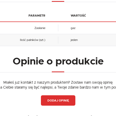
Dzięki reklamowym plikom cookies prezentujemy Ci najciekawsze informacje i aktualności na stronach
naszych partnerów.
Promocyjne pliki cookies służą do prezentowania Ci naszych komunikatów na podstawie analizy
Więcej
Twoich upodobań oraz Twoich zwyczajów dotyczących przeglądanej witryny internetowej. Treści
PARAMETR
WARTOŚĆ
promocyjne mogą pojawić się na stronach podmiotów trzecich lub firm będących naszymi partnerami
oraz innych dostawców usług. Firmy te działają w charakterze pośredników prezentujących nasze
treści w postaci wiadomości, ofert, komunikatów mediów społecznościowych.
Zasilanie
gaz
Ilość palników (szt.)
jeden
Opinie o produkcie
Miałeś już kontakt z naszym produktem? Zostaw nam swoją opinię
dla Ciebie staramy się być najlepsi, a Twoje zdanie bardzo nam w tym p
DODAJ OPINIĘ