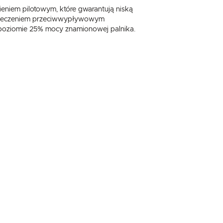
eniem pilotowym, które gwarantują niską
ezpieczeniem przeciwwypływowym
a poziomie 25% mocy znamionowej palnika.
,
.
e