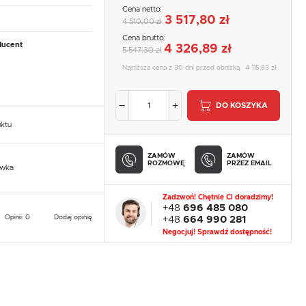
Cena netto:
3 517,80 zł
4 510,00 zł
Cena brutto:
ducent
4 326,89 zł
5 547,30 zł
Najniższa cena z 30 dni przed obniżką:
4 115,83 zł
DO KOSZYKA
uktu
ZAMÓW
ZAMÓW
ROZMOWĘ
PRZEZ EMAIL
owka
Zadzwoń! Chętnie Ci doradzimy!
+48
696 485 080
Opinii: 0
Dodaj opinię
+48
664 990 281
Negocjuj! Sprawdź dostępność!