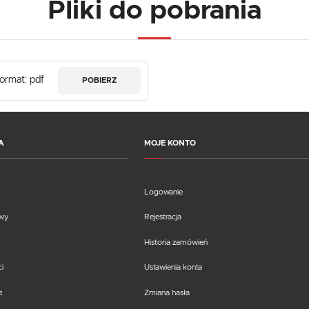
Pliki do pobrania
ormat: pdf
POBIERZ
A
MOJE KONTO
Logowanie
awy
Rejestracja
Historia zamówień
i
Ustawienia konta
i
Zmiana hasła