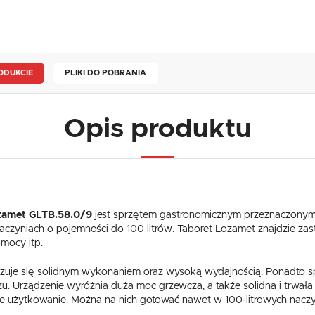
ODUKCIE
PLIKI DO POBRANIA
Opis produktu
zamet GLTB.58.0/9
jest sprzętem gastronomicznym przeznaczonym 
zyniach o pojemności do 100 litrów. Taboret Lozamet znajdzie zast
mocy itp.
uje się solidnym wykonaniem oraz wysoką wydajnością. Ponadto spr
USTAWIENIA
 Urządzenie wyróżnia duża moc grzewcza, a także solidna i trwała ko
ne użytkowanie. Można na nich gotować nawet w 100-litrowych naczy