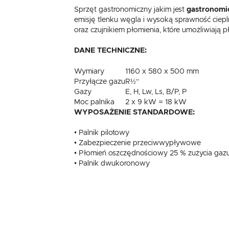
Sprzęt gastronomiczny jakim jest
gastronomi
emisję tlenku węgla i wysoką sprawność ci
oraz czujnikiem płomienia, które umożliwiaj
DANE TECHNICZNE:
Wymiary
1160 x 580 x 500 mm
Przyłącze gazu
R½”
Gazy
E, H, Lw, Ls, B/P, P
Moc palnika
2 x 9 kW = 18 kW
WYPOSAŻENIE STANDARDOWE:
• Palnik pilotowy
• Zabezpieczenie przeciwwypływowe
• Płomień oszczędnościowy 25 % zużycia gaz
• Palnik dwukoronowy