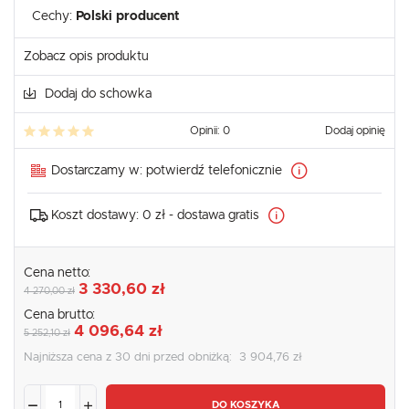
Cechy:
Polski producent
Zobacz opis produktu
Dodaj do schowka
Opinii: 0
Dodaj opinię
Dostarczamy w:
potwierdź telefonicznie
Koszt dostawy:
0 zł - dostawa gratis
Cena netto:
3 330,60 zł
4 270,00 zł
Cena brutto:
4 096,64 zł
5 252,10 zł
Najniższa cena z 30 dni przed obniżką:
3 904,76 zł
DO KOSZYKA