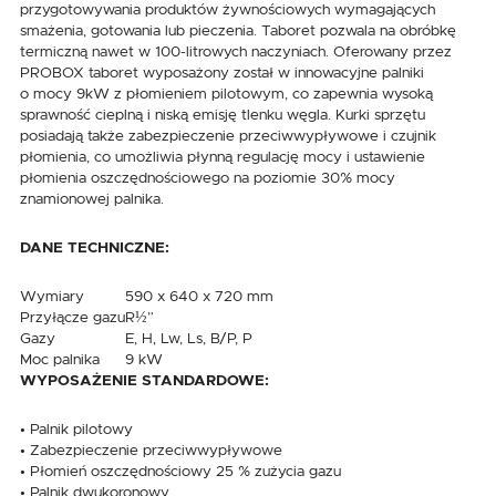
przygotowywania produktów żywnościowych wymagających
smażenia, gotowania lub pieczenia. Taboret pozwala na obróbkę
termiczną nawet w 100-litrowych naczyniach. Oferowany przez
PROBOX taboret wyposażony został w innowacyjne palniki
o mocy 9kW z płomieniem pilotowym, co zapewnia wysoką
sprawność cieplną i niską emisję tlenku węgla. Kurki sprzętu
posiadają także zabezpieczenie przeciwwypływowe i czujnik
płomienia, co umożliwia płynną regulację mocy i ustawienie
płomienia oszczędnościowego na poziomie 30% mocy
znamionowej palnika.
DANE TECHNICZNE:
Wymiary
590 x 640 x 720 mm
Przyłącze gazu
R½”
Gazy
E, H, Lw, Ls, B/P, P
Moc palnika
9 kW
WYPOSAŻENIE STANDARDOWE:
• Palnik pilotowy
• Zabezpieczenie przeciwwypływowe
• Płomień oszczędnościowy 25 % zużycia gazu
• Palnik dwukoronowy