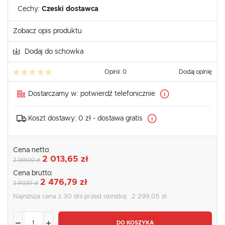
Cechy:
Czeski dostawca
Zobacz opis produktu
Dodaj do schowka
Opinii: 0
Dodaj opinię
Dostarczamy w:
potwierdź telefonicznie
Koszt dostawy:
0 zł - dostawa gratis
Cena netto:
2 013,65 zł
2 369,00 zł
Cena brutto:
2 476,79 zł
2 913,87 zł
Najniższa cena z 30 dni przed obniżką:
2 299,05 zł
DO KOSZYKA