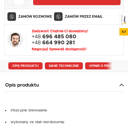
SEE REVIEWS
ZAMÓW ROZMOWĘ
ZAMÓW PRZEZ EMAIL
Zadzwoń! Chętnie Ci doradzimy!
4.7
+48
696 485 080
+48
664 990 281
Negocjuj! Sprawdź dostępność!
OPIS PRODUKTU
DANE TECHNICZNE
OPINIE O PRODUKCIE
Opis produktu
intuicyjne sterowanie
wykonany ze stali nierdzewnej