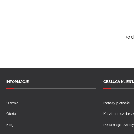
- to 
INFORMACJE
OBSŁUGA KLIENT
O firmie
Metody płatności
Oferta
Koszt i formy dost
Blog
Reklamacje i zwroty