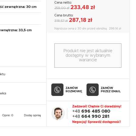
Cena netto:
233,48 zł
ć zewnętrzna: 30 cm
259,00 zł
Cena brutto:
287,18 zł
318,57 zł
Najniższa cena z 30 dni przed obniżką:
299,14 zł
ewnętrzna: 33,5 cm
Produkt nie jest aktualnie
dostępny w wybranym
wariancie
uktu
ZAMÓW
ZAMÓW
ROZMOWĘ
PRZEZ EMAIL
owka
Zadzwoń! Chętnie Ci doradzimy!
+48
696 485 080
Opinii: 0
Dodaj opinię
+48
664 990 281
Negocjuj! Sprawdź dostępność!