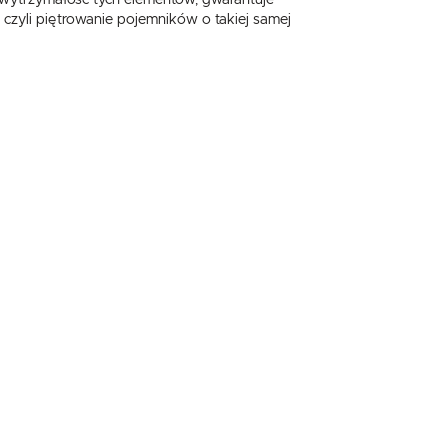
 wytrzymałość tych elementów, gwarantuje
czyli piętrowanie pojemników o takiej samej
,
.
e