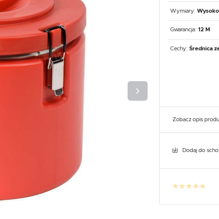
UX
WHIRLPOOL
YATO GASTRO
PROFESSIONAL
Wymiary:
Wysokoś
Gwarancja:
12 M
Cechy:
Średnica z
Zobacz opis prod
Dodaj do sch