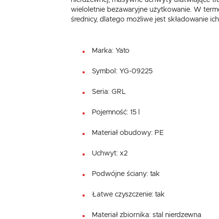
nierdzewnej, masywne uchwyty ułatwiające tr
wieloletnie bezawaryjne użytkowanie. W termo
średnicy, dlatego możliwe jest składowanie ic
Marka: Yato
Symbol: YG-09225
Seria: GRL
Pojemność: 15 l
Materiał obudowy: PE
Uchwyt: x2
Podwójne ściany: tak
Łatwe czyszczenie: tak
Materiał zbiornika: stal nierdzewna