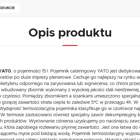
ODUKCIE
Opis produktu
YATO
, o pojemności 15 l. Pojemnik cateringowy YATO jest dedykowan
nkietów po duże imprezy plenerowe. Cechuje go najlepszy na rynku w
polietylenu odpornego na zarysowania lub wgniecenia, co chroni prz
 wbudowany zbiornik wykonany z wysokiej jakości stali nierdzewnej,
 czystości. Pomiędzy zbiornikiem a ściankami umieszczono specjaln
gorącej zawartości strata ciepła to zaledwie 5°C w przeciągu 4h. W
Wydajność termoizolacyjna pojemnika klasyfikuje go w czołówce naj
 termosie zastosowano również specjalny zawór dekompresyjny, któr
ch produktów. Wyrównanie ciśnienia uzyskujemy po naciśnięciu z
u, która zapobiega rozlewaniu płynnej zawartości. Jest ona łatwa do 
USTAWIENIA
iającemu mycie pod bieżącą wodą. Pojemnik termoizolacyjny wypos