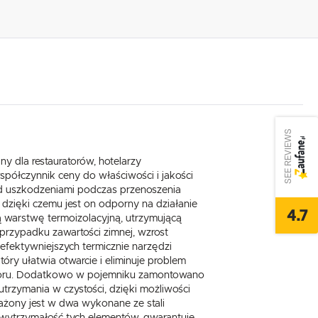
SEE REVIEWS
y dla restauratorów, hotelarzy
spółczynnik ceny do właściwości i jakości
ed uszkodzeniami podczas przenoszenia
 dzięki czemu jest on odporny na działanie
4.7
ą warstwę termoizolacyjną, utrzymującą
 przypadku zawartości zimnej, wzrost
efektywniejszych termicznie narzędzi
y ułatwia otwarcie i eliminuje problem
aworu. Dodatkowo w pojemniku zamontowano
utrzymania w czystości, dzięki możliwości
ażony jest w dwa wykonane ze stali