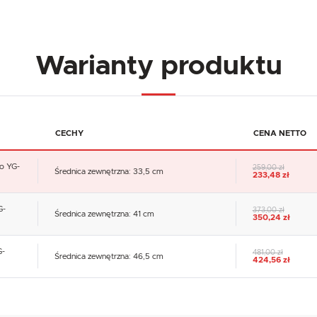
Warianty produktu
CECHY
CENA NETTO
ro YG-
259,00 zł
Średnica zewnętrzna: 33,5 cm
233,48 zł
G-
373,00 zł
Średnica zewnętrzna: 41 cm
350,24 zł
G-
481,00 zł
Średnica zewnętrzna: 46,5 cm
424,56 zł