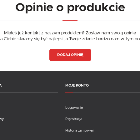
Opinie o produkcie
Miałeś już kontakt z naszym produktem? Zostaw nam swoją opinię
dla Ciebie staramy się być najlepsi, a Twoje zdanie bardzo nam w tym p
DODAJ OPINIĘ
A
MOJE KONTO
Logowanie
awy
Rejestracja
Historia zamówień