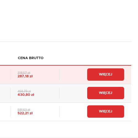
CENA BRUTTO
318,57 zł
WIĘCEJ
287,18 zł
458,79 zł
WIĘCEJ
430,80 zł
591,63 zł
WIĘCEJ
522,21 zł