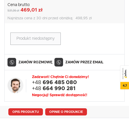
Cena brutto:
469,01 zł
531,36 zł
Najniższa cena z 30 dni przed obniżką:
498,95 zł
Produkt niedostępny
ZAMÓW ROZMOWĘ
ZAMÓW PRZEZ EMAIL
SEE REVIEWS
Zadzwoń! Chętnie Ci doradzimy!
+48
696 485 080
4.7
+48
664 990 281
Negocjuj! Sprawdź dostępność!
OPIS PRODUKTU
OPINIE O PRODUKCIE