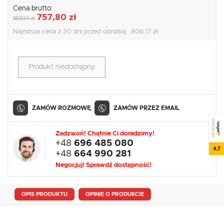
Cena brutto:
757,80 zł
858,54 zł
Najniższa cena z 30 dni przed obniżką:
806,17 zł
Produkt niedostępny
ZAMÓW ROZMOWĘ
ZAMÓW PRZEZ EMAIL
SEE REVIEWS
Zadzwoń! Chętnie Ci doradzimy!
+48
696 485 080
4.7
+48
664 990 281
Negocjuj! Sprawdź dostępność!
OPIS PRODUKTU
OPINIE O PRODUKCIE