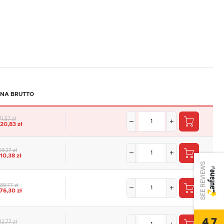
NA BRUTTO
71,57 zł
420,83 zł
59,27 zł
10,38 zł
SEE REVIEWS
89,77 zł
776,30 zł
4.7
12,77 zł