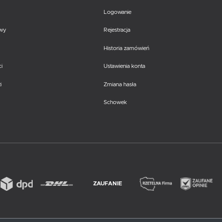
Logowanie
awy
Rejestracja
Historia zamówień
i
Ustawienia konta
i
Zmiana hasła
Schowek
ZAUFANIE