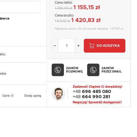
Cena netto:
1 155,15 zł
1 359,00 zł
Cena brutto:
tawca
1 420,83 zł
1 671,57 zł
Najniższa cena z 30 dni przed obniżką:
1 671,57 zł
DO KOSZYKA
uktu
ZAMÓW
ZAMÓW
ROZMOWĘ
PRZEZ EMAIL
owka
Zadzwoń! Chętnie Ci doradzimy!
+48
696 485 080
Opinii: 0
Dodaj opinię
+48
664 990 281
Negocjuj! Sprawdź dostępność!