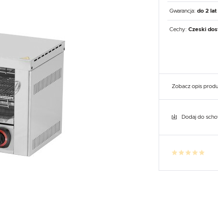
UX
WHIRLPOOL
YATO GASTRO
PROFESSIONAL
Gwarancja:
do 2 lat
Cechy:
Czeski dos
Zobacz opis prod
Dodaj do sch