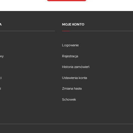
A
MOJE KONTO
Logowanie
awy
Rejestracja
Historia zamówień
i
Ustawienia konta
i
Zmiana hasła
Schowek