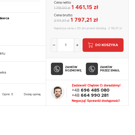
Cena netto:
1 461,15 zł
1 719,00 zł
Cena brutto:
tawca
1 797,21 zł
2 114,37 zł
Najniższa cena z 30 dni przed obniżką:
2 114,37 zł
DO KOSZYKA
uktu
ZAMÓW
ZAMÓW
ROZMOWĘ
PRZEZ EMAIL
owka
Zadzwoń! Chętnie Ci doradzimy!
+48
696 485 080
Opinii: 0
Dodaj opinię
+48
664 990 281
Negocjuj! Sprawdź dostępność!