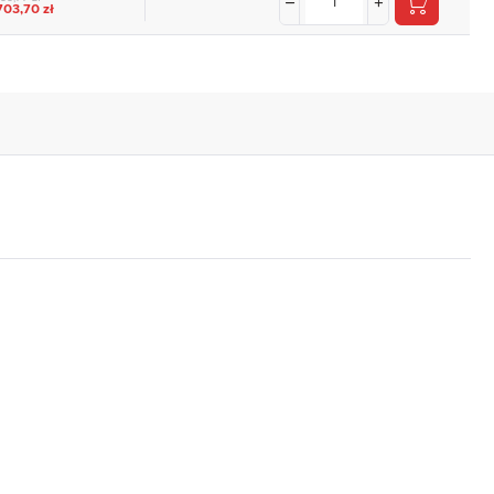
703,70 zł
,
.
e