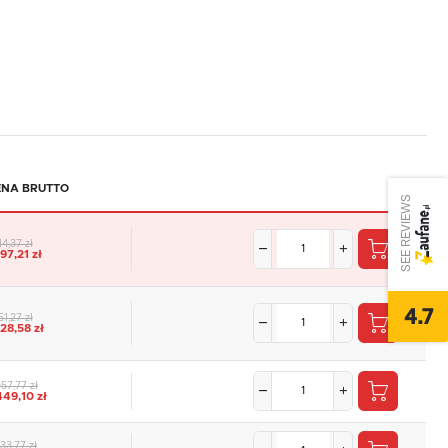
ENA BRUTTO
SEE REVIEWS
14,37 zł
797,21 zł
4.7
51,27 zł
828,58 zł
57,77 zł
449,10 zł
33,77 zł