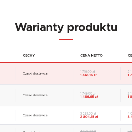
Warianty produktu
CECHY
CENA NETTO
C
1 719,00 zł
2 1
Czeski dostawca
1 461,15 zł
1 
1 749,00 zł
2 1
Czeski dostawca
1 486,65 zł
1 
USTAWIENIA
3 299,00 zł
4 0
Szanujemy Twoją prywatność. Możesz zmienić ustawienia cookies lub zaakceptować je
Czeski dostawca
2 804,15 zł
3 
wszystkie. W dowolnym momencie możesz dokonać zmiany swoich ustawień.
USTAWIENIA REGIONALNE
4 499,00 zł
5 5