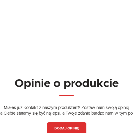
promocyjne mogą pojawić się na stronach podmiotów trzecich lub firm będących naszymi partnerami
oraz innych dostawców usług. Firmy te działają w charakterze pośredników prezentujących nasze
treści w postaci wiadomości, ofert, komunikatów mediów społecznościowych.
Opinie o produkcie
Miałeś już kontakt z naszym produktem? Zostaw nam swoją opinię
dla Ciebie staramy się być najlepsi, a Twoje zdanie bardzo nam w tym p
DODAJ OPINIĘ