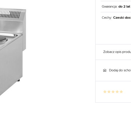
UX
WHIRLPOOL
YATO GASTRO
PROFESSIONAL
Gwarancja:
do 2 lat
Cechy:
Czeski dos
Zobacz opis prod
Dodaj do sch