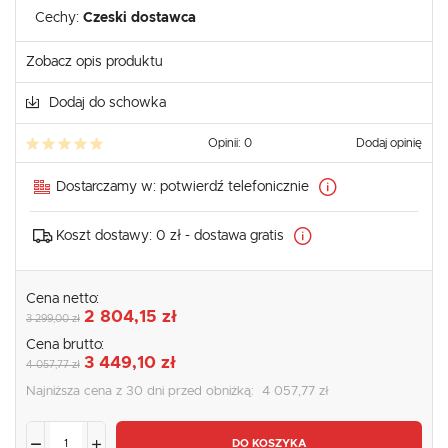
Cechy:
Czeski dostawca
Zobacz opis produktu
Dodaj do schowka
Opinii: 0
Dodaj opinię
Dostarczamy w:
potwierdź telefonicznie
Koszt dostawy:
0 zł - dostawa gratis
Cena netto:
2 804,15 zł
3 299,00 zł
Cena brutto:
3 449,10 zł
4 057,77 zł
Najniższa cena z 30 dni przed obniżką:
4 057,77 zł
DO KOSZYKA