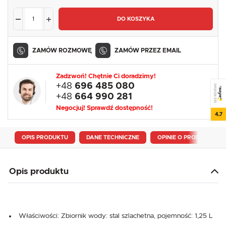
DO KOSZYKA
ZAMÓW ROZMOWĘ
ZAMÓW PRZEZ EMAIL
Zadzwoń! Chętnie Ci doradzimy!
+48
696 485 080
SEE REVIEWS
+48
664 990 281
Negocjuj! Sprawdź dostępność!
4.7
OPIS PRODUKTU
DANE TECHNICZNE
OPINIE O PRODUKCIE
Opis produktu
Właściwości: Zbiornik wody: stal szlachetna, pojemność: 1,25 L