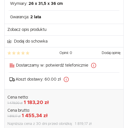
Wymiary:
26 x 31,5 x 36 cm
Gwarancja:
2 lata
Zobacz opis produktu
Dodaj do schowka
Opinii: 0
Dodaj opinię
Dostarczamy w:
potwierdź telefonicznie
Koszt dostawy:
60.00 zł
Cena netto:
1 183,20 zł
1 479,00 zł
Cena brutto:
1 455,34 zł
1 819,17 zł
Najniższa cena z 30 dni przed obniżką:
1 819,17 zł