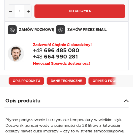
DO KOSZYKA
ZAMÓW ROZMOWĘ
ZAMÓW PRZEZ EMAIL
Zadzwoń! Chętnie Ci doradzimy!
+48
696 485 080
+48
664 990 281
Negocjuj! Sprawdź dostępność!
OPIS PRODUKTU
DANE TECHNICZNE
OPINIE O PRODUKCIE
Opis produktu
Płynne podgrzewanie i utrzymanie temperatury w wielkim stylu.
Dozownik gorącej wody o pojemności do 28 litrów z łatwością
obsłuży nawet duże imprezy – czy to w strefie samoobsługowej,