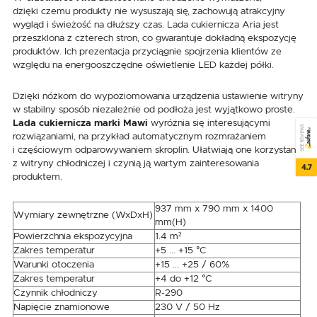
dzięki czemu produkty nie wysuszają się, zachowują atrakcyjny
wygląd i świeżość na dłuższy czas. Lada cukiernicza Aria jest
przeszklona z czterech stron, co gwarantuje dokładną ekspozycję
produktów. Ich prezentacja przyciągnie spojrzenia klientów ze
względu na energooszczędne oświetlenie LED każdej półki.
Dzięki nóżkom do wypoziomowania urządzenia ustawienie witryny
w stabilny sposób niezależnie od podłoża jest wyjątkowo proste.
Lada cukiernicza marki Mawi
wyróżnia się interesującymi
SEE REVIEWS
rozwiązaniami, na przykład automatycznym rozmrażaniem
i częściowym odparowywaniem skroplin. Ułatwiają one korzystanie
z witryny chłodniczej i czynią ją wartym zainteresowania
4.7
produktem.
937 mm x 790 mm x 1400
Wymiary zewnętrzne (WxDxH)
mm(H)
Powierzchnia ekspozycyjna
1.4 m²
Zakres temperatur
+5 ... +15 °C
Warunki otoczenia
+15 ... +25 / 60%
Zakres temperatur
+4 do +12 °C
Czynnik chłodniczy
R-290
Napięcie znamionowe
230 V / 50 Hz