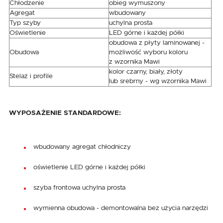
Chłodzenie
obieg wymuszony
Agregat
wbudowany
Typ szyby
uchylna prosta
Oświetlenie
LED górne i każdej półki
obudowa z płyty laminowanej -
Obudowa
możliwość wyboru koloru
z wzornika Mawi
kolor czarny, biały, złoty
Stelaż i profile
lub srebrny - wg wzornika Mawi
WYPOSAŻENIE STANDARDOWE:
wbudowany agregat chłodniczy
oświetlenie LED górne i każdej półki
szyba frontowa uchylna prosta
wymienna obudowa - demontowalna bez użycia narzędzi