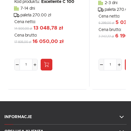
Kod produktu:
Excellente C 100
2-3 dni
7-14 dni
paleta 270.00
paleta 270.00 zł
Cena netto:
Cena netto:
5 032
6 299,00 zł
13 048,78 zł
14 500,00 zł
Cena brutto:
Cena brutto:
6 190,
7 747,77 zł
16 050,00 zł
17 835,00 zł
INFORMACJE