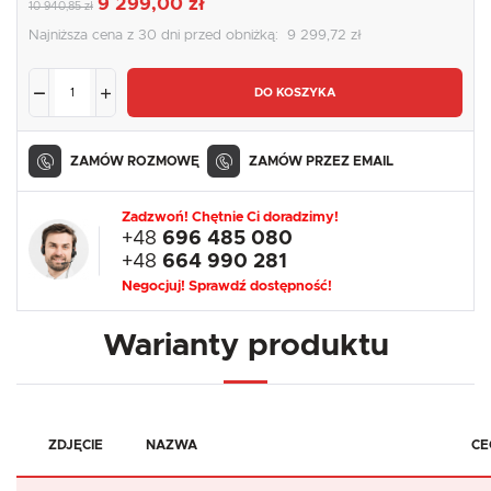
9 299,00 zł
10 940,85 zł
Najniższa cena z 30 dni przed obniżką:
9 299,72 zł
DO KOSZYKA
ZAMÓW ROZMOWĘ
ZAMÓW PRZEZ EMAIL
Zadzwoń! Chętnie Ci doradzimy!
+48
696 485 080
+48
664 990 281
Negocjuj! Sprawdź dostępność!
Warianty produktu
ZDJĘCIE
NAZWA
CE