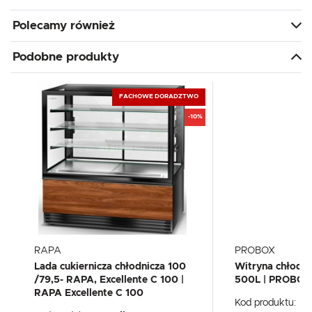
Polecamy również
Podobne produkty
FACHOWE DORADZTWO
-10%
RAPA
PROBOX
Lada cukiernicza chłodnicza 100
Witryna chłodni
/79,5- RAPA, Excellente C 100 |
500L | PROBOX
RAPA Excellente C 100
Kod produktu:
PX