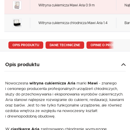
Witryna cukiernicza Mawi Aria 0.9 m
Naj
Witryna cukiernicza chłodnicza Mawi Aria 1.4
Bar
OPIS PRODUKTU
DANE TECHNICZNE
OPINIE O PRODUKCIE
Opis produktu
Nowoczesna
witryna cukiernicza Aria
marki
Mawi
- znanego
i cenionego producenta profesjonalnych urządzeń chłodniczych,
służy do przechowywania i eksponowania wyrobów cukierniczych.
Aria stanowi najlepsze rozwiązanie do cukierni, restauracji, kawiarni
oraz barów. Jest to nie tylko funkcjonalne urządzenie, ale również
ozdoba wnętrza ze względu na nowoczesny kształt
i drewnopodobną obudowę.
W
ciastkarce Aria
zastosowano chłodzenie wymuszone,