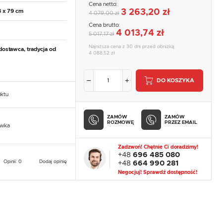
Cena netto:
3 263,20 zł
8 x 79 cm
4 079,00 zł
Cena brutto:
4 013,74 zł
5 017,17 zł
Najniższa cena z 30 dni przed obniżką:
dostawca, tradycja od
4 088,52 zł
DO KOSZYKA
uktu
ZAMÓW
ZAMÓW
ROZMOWĘ
PRZEZ EMAIL
owka
Zadzwoń! Chętnie Ci doradzimy!
+48
696 485 080
Opinii: 0
Dodaj opinię
+48
664 990 281
Negocjuj! Sprawdź dostępność!