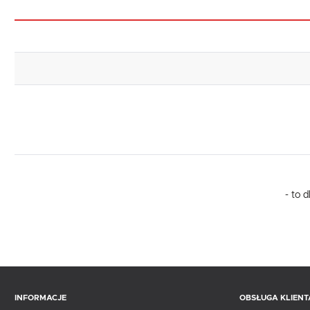
- to 
INFORMACJE
OBSŁUGA KLIENT