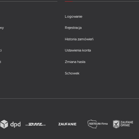
Logowanie
awy
Rejestracja
Historia zamówień
i
Ustawienia konta
i
Zmiana hasła
Schowek
ZAUFANIE