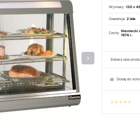
UX
WHIRLPOOL
YATO GASTRO
PROFESSIONAL
Wymiary:
120 x 4
Gwarancja:
2 lata
Niemiecki 
Cechy:
1876 r.
Zobacz opis prod
Dodaj do sch