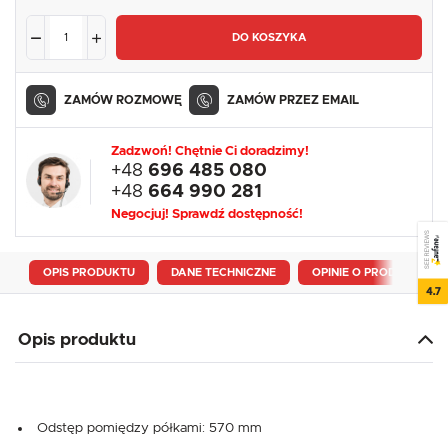
DO KOSZYKA
ZAMÓW ROZMOWĘ
ZAMÓW PRZEZ EMAIL
Zadzwoń! Chętnie Ci doradzimy!
+48
696 485 080
+48
664 990 281
Negocjuj! Sprawdź dostępność!
SEE REVIEWS
OPIS PRODUKTU
DANE TECHNICZNE
OPINIE O PRODUKCIE
4.7
Opis produktu
Odstęp pomiędzy półkami: 570 mm