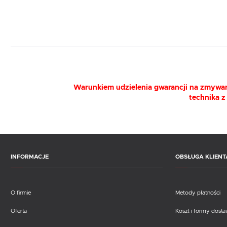
Warunkiem udzielenia gwarancji na zmywark
technika z
INFORMACJE
OBSŁUGA KLIENT
O firmie
Metody płatności
Oferta
Koszt i formy dost