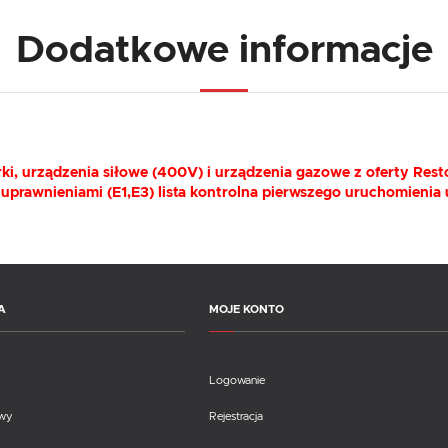
Dodatkowe informacje
i, urządzenia siłowe (400V) i urządzenia gazowe z oferty Resto
 uprawnieniami (E1,E3) lista kontrolna pierwszego uruchomienia
A
MOJE KONTO
Logowanie
awy
Rejestracja