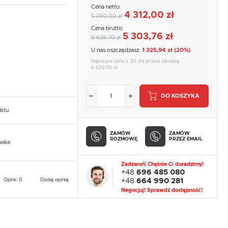
Cena netto:
4 312,00 zł
5 390,00 zł
Cena brutto:
5 303,76 zł
6 629,70 zł
U nas oszczędzasz:
1 325,94 zł (20%)
Najniższa cena z 30 dni przed obniżką:
6 629,70 zł
DO KOSZYKA
uktu
ZAMÓW
ZAMÓW
ROZMOWĘ
PRZEZ EMAIL
owka
Zadzwoń! Chętnie Ci doradzimy!
+48
696 485 080
Opinii: 0
Dodaj opinię
+48
664 990 281
Negocjuj! Sprawdź dostępność!