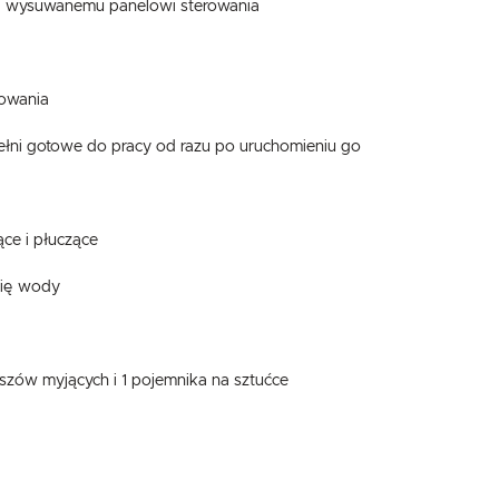
i wysuwanemu panelowi sterowania
rowania
ełni gotowe do pracy od razu po uruchomieniu go
ce i płuczące
się wody
zów myjących i 1 pojemnika na sztućce
USTAWIENIA