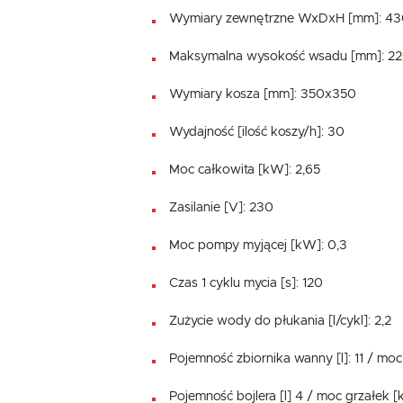
Wymiary zewnętrzne WxDxH [mm]: 4
Maksymalna wysokość wsadu [mm]: 2
Wymiary kosza [mm]: 350x350
Wydajność [ilość koszy/h]: 30
Moc całkowita [kW]: 2,65
Zasilanie [V]: 230
Moc pompy myjącej [kW]: 0,3
Czas 1 cyklu mycia [s]: 120
Zużycie wody do płukania [l/cykl]: 2,2
Pojemność zbiornika wanny [l]: 11 / moc
Pojemność bojlera [l] 4 / moc grzałek [