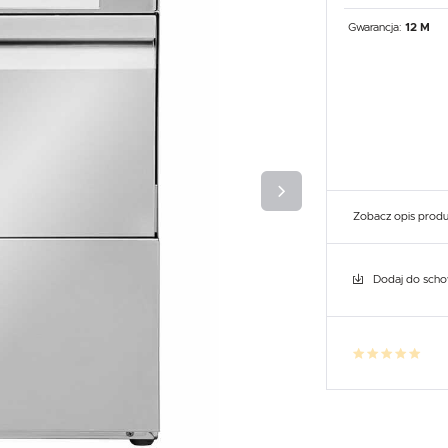
UX
WHIRLPOOL
YATO GASTRO
PROFESSIONAL
Gwarancja:
12 M
Zobacz opis prod
Dodaj do sch