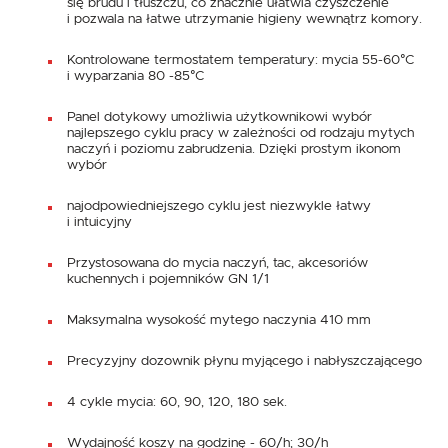
się brudu i tłuszczu, co znacznie ułatwia czyszczenie
i pozwala na łatwe utrzymanie higieny wewnątrz komory.
Kontrolowane termostatem temperatury: mycia 55-60°C
i wyparzania 80 -85°C
Panel dotykowy umożliwia użytkownikowi wybór
najlepszego cyklu pracy w zależności od rodzaju mytych
naczyń i poziomu zabrudzenia. Dzięki prostym ikonom
wybór
najodpowiedniejszego cyklu jest niezwykle łatwy
i intuicyjny
Przystosowana do mycia naczyń, tac, akcesoriów
kuchennych i pojemników GN 1/1
Maksymalna wysokość mytego naczynia 410 mm
Precyzyjny dozownik płynu myjącego i nabłyszczającego
4 cykle mycia: 60, 90, 120, 180 sek.
Wydajność koszy na godzinę - 60/h; 30/h