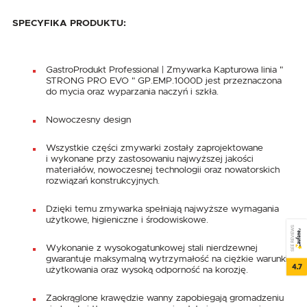
SPECYFIKA PRODUKTU:
GastroProdukt Professional | Zmywarka Kapturowa linia "
STRONG PRO EVO " GP.EMP.1000D jest przeznaczona
do mycia oraz wyparzania naczyń i szkła.
Nowoczesny design
Wszystkie części zmywarki zostały zaprojektowane
i wykonane przy zastosowaniu najwyższej jakości
materiałów, nowoczesnej technologii oraz nowatorskich
rozwiązań konstrukcyjnych.
Dzięki temu zmywarka spełniają najwyższe wymagania
użytkowe, higieniczne i środowiskowe.
SEE REVIEWS
Wykonanie z wysokogatunkowej stali nierdzewnej
gwarantuje maksymalną wytrzymałość na ciężkie warunki
4.7
użytkowania oraz wysoką odporność na korozję.
Zaokrąglone krawędzie wanny zapobiegają gromadzeniu