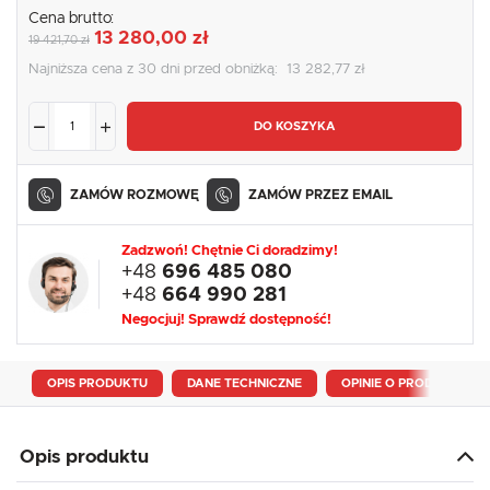
Cena brutto:
13 280,00 zł
19 421,70 zł
Najniższa cena z 30 dni przed obniżką:
13 282,77 zł
DO KOSZYKA
ZAMÓW ROZMOWĘ
ZAMÓW PRZEZ EMAIL
Zadzwoń! Chętnie Ci doradzimy!
+48
696 485 080
+48
664 990 281
Negocjuj! Sprawdź dostępność!
OPIS PRODUKTU
DANE TECHNICZNE
OPINIE O PRODUKCIE
Opis produktu