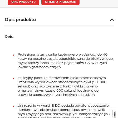
OPIS PRODUKTU
OPINIE O PRODUKCIE
Opis produktu
Opis
:
Profesjonalna zmywarka kapturowa o wydajności do 40
koszy na godzinę została zaprojektowana do efektywnego
mycia talerzy, szkła, tac oraz pojemników GN w dużych
lokalach gastronomicznych.
Intuicyjny panel ze sterowaniem elektromechanicznym
umożliwia wybór dwóch standardowych cykli (90 i 180
sekund) oraz skorzystanie z funkcji cyklu ciągłego
o maksymalnym czasie 600 sekund, idealnego do
usuwania uporczywych, zaschniętych zabrudzeń.
Urządzenie w wersji B DD posiada bogate wyposażenie
standardowe, obejmujące pompę spustową, dozownik
SEE REVIEWS
płynu myjącego oraz dozownik płynu nabłyszczającego, co