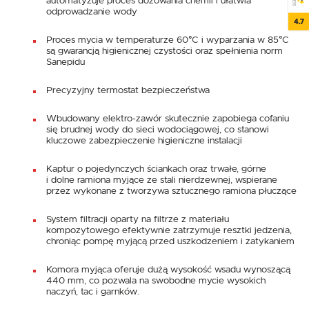
automatyzuje proces dozowania chemii i ułatwia
odprowadzanie wody
4.7
Proces mycia w temperaturze 60°C i wyparzania w 85°C
są gwarancją higienicznej czystości oraz spełnienia norm
Sanepidu
Precyzyjny termostat bezpieczeństwa
Wbudowany elektro-zawór skutecznie zapobiega cofaniu
się brudnej wody do sieci wodociągowej, co stanowi
kluczowe zabezpieczenie higieniczne instalacji
Kaptur o pojedynczych ściankach oraz trwałe, górne
i dolne ramiona myjące ze stali nierdzewnej, wspierane
przez wykonane z tworzywa sztucznego ramiona płuczące
System filtracji oparty na filtrze z materiału
kompozytowego efektywnie zatrzymuje resztki jedzenia,
chroniąc pompę myjącą przed uszkodzeniem i zatykaniem
Komora myjąca oferuje dużą wysokość wsadu wynoszącą
440 mm, co pozwala na swobodne mycie wysokich
naczyń, tac i garnków.