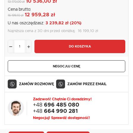
10 536,00 zł
13 170,00 zł
Cena brutto:
12 959,28 zł
16 199,10 zł
U nas oszczędzasz:
3 239,82 zł (20%)
Najniższa cena z 30 dni przed obniżką:
16 199,10 zł
DO KOSZYKA
NEGOCJUJ CENĘ
ZAMÓW ROZMOWĘ
ZAMÓW PRZEZ EMAIL
Zadzwoń! Chętnie Ci doradzimy!
+48
696 485 080
+48
664 990 281
Negocjuj! Sprawdź dostępność!