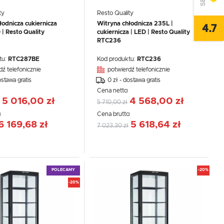
ty
Resto Quality
łodnicza cukiernicza
Witryna chłodnicza 235L |
4.7
 | Resto Quality
cukiernicza | LED | Resto Quality
RTC236
tu:
RTC287BE
Kod produktu:
RTC236
dź telefonicznie
potwierdź telefonicznie
ostawa gratis
0 zł - dostawa gratis
:
Cena netto:
5 016,00 zł
4 568,00 zł
5 710,00 zł
:
Cena brutto:
6 169,68 zł
5 618,64 zł
7 023,30 zł
POLECAMY
-20%
-20%
,