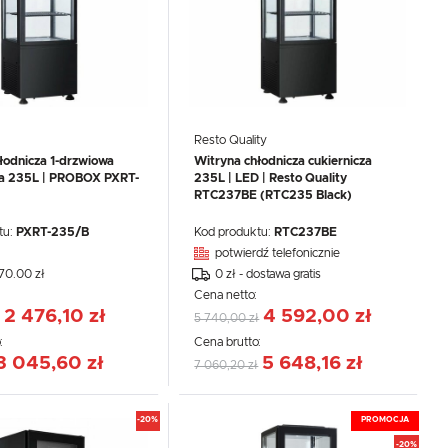
Resto Quality
łodnicza 1-drzwiowa
Witryna chłodnicza cukiernicza
na 235L | PROBOX PXRT-
235L | LED | Resto Quality
RTC237BE (RTC235 Black)
.
tu:
PXRT-235/B
Kod produktu:
RTC237BE
e
potwierdź telefonicznie
270.00 zł
0 zł - dostawa gratis
:
Cena netto:
2 476,10 zł
4 592,00 zł
5 740,00 zł
:
Cena brutto:
3 045,60 zł
5 648,16 zł
7 060,20 zł
-20%
PROMOCJA
-20%