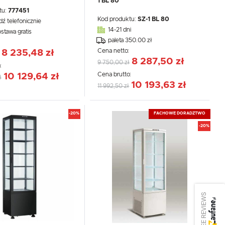
1 BL 80
tu:
777451
Kod produktu:
SZ-1 BL 80
dź telefonicznie
14-21 dni
ostawa gratis
paleta 350.00 zł
:
Cena netto:
8 235,48 zł
8 287,50 zł
9 750,00 zł
:
Cena brutto:
10 129,64 zł
ł
10 193,63 zł
11 992,50 zł
-20%
FACHOWE DORADZTWO
-20%
SEE REVIEWS