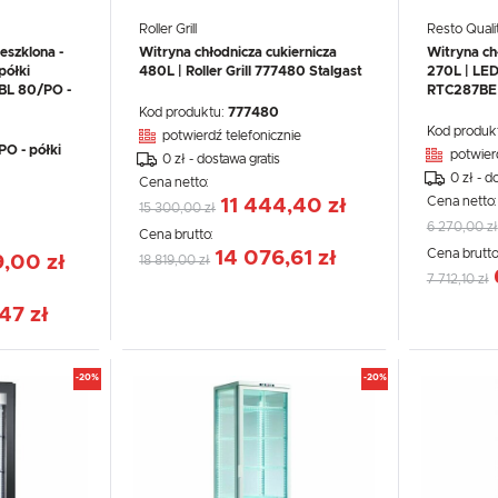
Roller Grill
Resto Quali
eszklona -
Witryna chłodnicza cukiernicza
Witryna ch
półki
480L | Roller Grill 777480 Stalgast
270L | LED
BL 80/PO -
RTC287BE
Kod produktu:
777480
Kod produk
potwierdź telefonicznie
PO - półki
potwier
0 zł - dostawa gratis
0 zł - d
Cena netto:
Cena netto
11 444,40 zł
15 300,00 zł
6 270,00 zł
Cena brutto:
Cena brutto
USTAWIENIA
14 076,61 zł
,00 zł
18 819,00 zł
7 712,10 zł
47 zł
Szanujemy Twoją prywatność. Możesz zmienić ustawienia cookies lub zaakceptować je
wszystkie. W dowolnym momencie możesz dokonać zmiany swoich ustawień.
USTAWIENIA REGIONALNE
-20%
-20%
Niezbędne
Lokalizacja
Niezbędne pliki cookies służą do prawidłowego funkcjonowania strony internetowej i umożliwiają Ci
Polska
komfortowe korzystanie z oferowanych przez nas usług.
Pliki cookies odpowiadają na podejmowane przez Ciebie działania w celu m.in. dostosowania Twoich
Więcej
Język
ustawień preferencji prywatności, logowania czy wypełniania formularzy. Dzięki plikom cookies strona
z której korzystasz, może działać bez zakłóceń.