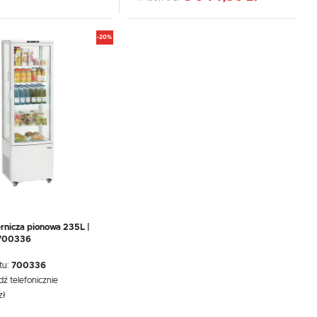
-20%
ernicza pionowa 235L |
 700336
tu:
700336
dź telefonicznie
zł
: