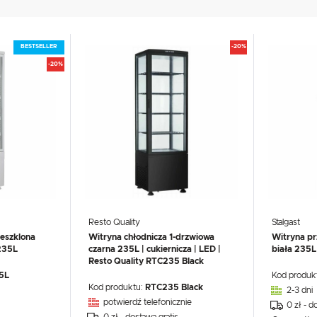
UX
WHIRLPOOL
YATO GASTRO
PROFESSIONAL
BESTSELLER
-20%
-20%
Resto Quality
Stalgast
zeszklona
Witryna chłodnicza 1-drzwiowa
Witryna pr
235L
czarna 235L | cukiernicza | LED |
biała 235L
Resto Quality RTC235 Black
5L
Kod produk
Kod produktu:
RTC235 Black
2-3 dni
potwierdź telefonicznie
0 zł - d
0 zł - dostawa gratis