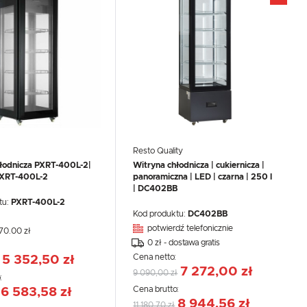
Resto Quality
łodnicza PXRT-400L-2|
Witryna chłodnicza | cukiernicza |
XRT-400L-2
panoramiczna | LED | czarna | 250 l
| DC402BB
tu:
PXRT-400L-2
Kod produktu:
DC402BB
potwierdź telefonicznie
270.00 zł
0 zł - dostawa gratis
:
Cena netto:
5 352,50 zł
7 272,00 zł
9 090,00 zł
:
Cena brutto:
6 583,58 zł
8 944,56 zł
11 180,70 zł