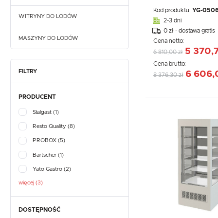
Kod produktu:
YG-050
WITRYNY DO LODÓW
2-3 dni
0 zł - dostawa gratis
MASZYNY DO LODÓW
Cena netto:
5 370,7
6 810,00 zł
Cena brutto:
FILTRY
6 606,
8 376,30 zł
PRODUCENT
Stalgast
(1)
Resto Quality
(8)
PROBOX
(5)
Bartscher
(1)
Yato Gastro
(2)
więcej (3)
DOSTĘPNOŚĆ