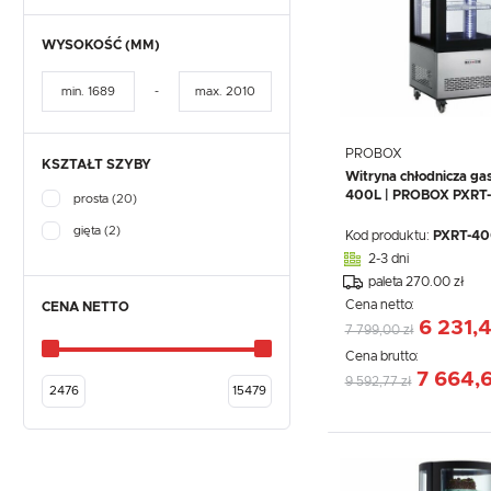
WYSOKOŚĆ (MM)
-
PROBOX
KSZTAŁT SZYBY
Witryna chłodnicza ga
400L | PROBOX PXRT
prosta
(20)
gięta
(2)
Kod produktu:
PXRT-40
2-3 dni
paleta 270.00 zł
Cena netto:
CENA NETTO
6 231,4
7 799,00 zł
Cena brutto:
7 664,6
9 592,77 zł