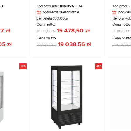
68
Kod produktu:
INNOVA T 74
Kod produk
potwierdź telefonicznie
potwier
paleta 350.00 zł
0 zł - d
Cena netto:
Cena netto
7 zł
15 478,50 zł
18 210,00 zł
11 010,00 zł
Cena brutto:
Cena brutto
05 zł
19 038,56 zł
22 398,30 zł
13 542,30 z
-15%
-25%