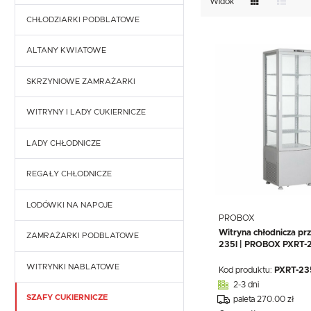
TEFCOLD
UNOX
Widok
VIAL
GASTRONOMICZNE
NACZYNIA I PRZYBORY
KOMORY CHŁODNICZE
MALOWANE SZAFY MROŹNICZE
CHŁODZIARKI PODBLATOWE
STOŁY CHŁODNICZE
KUCHENNE
EKSPRESY DO KAWY
PRZECHOWYWANIE I
NACZYNIA I PRZYBORY
TRANSPORT
SZAFY CHŁODNICZO-MROŹNICZE
STOŁY MROŹNICZE
ALTANY KWIATOWE
KUCHENNE
WYPOSAŻENIE
PRZECHOWYWANIE I
SKLEPÓW
STOŁY CHŁODNICZE DO PIZZY
SKRZYNIOWE ZAMRAŻARKI
TRANSPORT
WYPOSAŻENIE
SKLEPÓW
SAŁATKOWE STOŁY CHŁODNICZE
WITRYNY I LADY CUKIERNICZE
LADY CHŁODNICZE
REGAŁY CHŁODNICZE
RAPA - LADY CHŁODNICZE
MAWI - LADY CHŁODNICZE
LODÓWKI NA NAPOJE
PROBOX
Witryna chłodnicza pr
JUKA - LADY CHŁODNICZE
ZAMRAŻARKI PODBLATOWE
235l | PROBOX PXRT-
CEBEA - LADY CHŁODNICZE
WITRYNKI NABLATOWE
Kod produktu:
PXRT-23
2-3 dni
IGLOO - LADY CHŁODNICZE
SZAFY CUKIERNICZE
paleta 270.00 zł