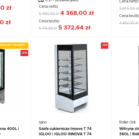
Cena netto
Cena netto:
0 zł
3 945,00 zł
4 368,00 zł
5 460,00 zł
Cena brutto
Cena brutto:
0 zł
4 852,35 zł
5 372,64 zł
6 715,80 zł
PRODUKT Z GAZETKI
-15%
-21%
Igloo
Roller Grill
arna 400L |
Szafa cukiernicza Innova T 74
Witryna ch
8
IGLOO | IGLOO INNOVA T 74
360L | Roll