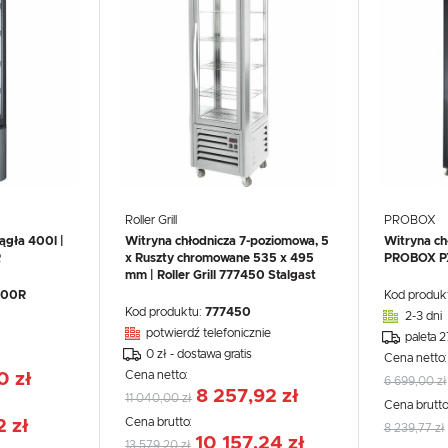
Roller Grill
PROBOX
ągła 400l |
Witryna chłodnicza 7-poziomowa, 5
Witryna ch
R
x Ruszty chromowane 535 x 495
PROBOX P
mm | Roller Grill 777450 Stalgast
400R
Kod produk
Kod produktu:
777450
2-3 dni
potwierdź telefonicznie
paleta 
0 zł - dostawa gratis
Cena netto
Cena netto:
0 zł
6 699,00 zł
8 257,92 zł
11 040,00 zł
Cena brutto
Cena brutto:
2 zł
8 239,77 zł
10 157,24 zł
13 579,20 zł