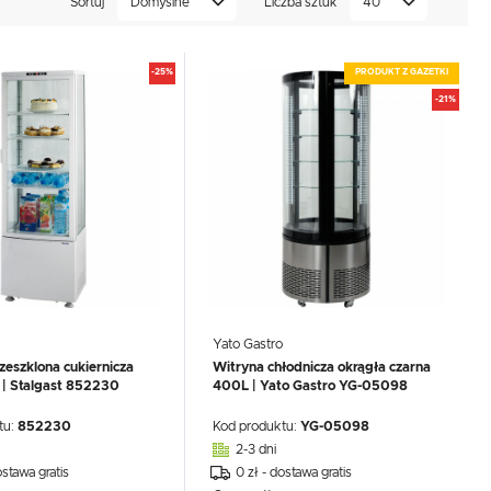
Sortuj
Domyślne
Liczba sztuk
40
-25%
PRODUKT Z GAZETKI
-21%
Yato Gastro
zeszklona cukiernicza
Witryna chłodnicza okrągła czarna
 | Stalgast 852230
400L | Yato Gastro YG-05098
tu:
852230
Kod produktu:
YG-05098
2-3 dni
ostawa gratis
0 zł - dostawa gratis