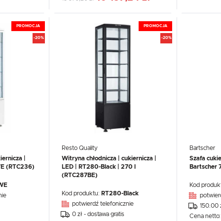
PROMOCJA
PROMOCJA
-20%
-20%
Resto Quality
Bartscher
ernicza |
Witryna chłodnicza | cukiernicza |
Szafa cuki
WE (RTC236)
LED | RT280-Black | 270 l
Bartscher
(RTC287BE)
WE
Kod produk
Kod produktu:
RT280-Black
nie
potwier
potwierdź telefonicznie
150.00 
0 zł - dostawa gratis
Cena netto