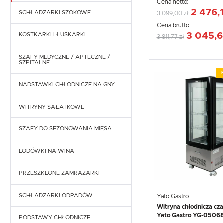
Cena netto:
2 476,1
ES SYSTEM K - LADY CHŁODNICZE
SCHŁADZARKI SZOKOWE
3 099,00 zł
Cena brutto:
LADY MROŹNICZE
3 045,6
KOSTKARKI I ŁUSKARKI
3 811,77 zł
SCHODKI, STELAŻE DO LAD
SZAFY MEDYCZNE / APTECZNE /
KOSTKARKI I WYTWORNICE KOSTEK
CHŁODNICZYCH
SZPITALNE
ŁUSKARKI DO LODU
AKCESORIA CHŁODNICZE
NADSTAWKI CHŁODNICZE NA GNY
WITRYNY SAŁATKOWE
SZAFY DO SEZONOWANIA MIĘSA
LODÓWKI NA WINA
PRZESZKLONE ZAMRAŻARKI
SCHŁADZARKI ODPADÓW
Yato Gastro
Witryna chłodnicza cz
Yato Gastro YG-0506
PODSTAWY CHŁODNICZE