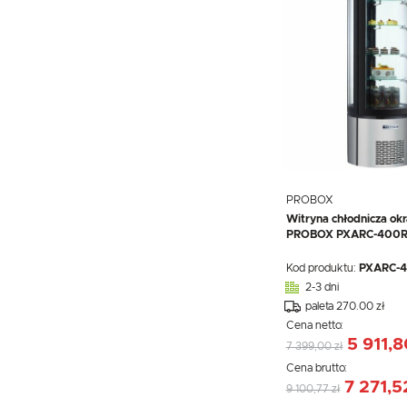
PROBOX
Witryna chłodnicza okr
PROBOX PXARC-400
Kod produktu:
PXARC-
2-3 dni
paleta 270.00 zł
Cena netto:
5 911,8
7 399,00 zł
Cena brutto:
7 271,5
9 100,77 zł