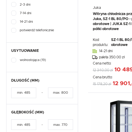
2-3 dni
Juka
7-14 dni
Witryna chłodnicza prz
Juka, SZ-1 BL 80/PO - 
14-21 dni
obrotowe | JUKA SZ-1 
półki obrotowe
potwierdź telefonicznie
Kod
SZ-1 BL 80/
produktu:
obrotowe
USYTUOWANIE
14-21 dni
paleta 350.00 zł
wolnostojąca
(19)
Cena netto:
10 489
12 340,00 zł
Cena brutto:
DŁUGOŚĆ (MM)
12 901,
15 178,20 zł
-
GŁĘBOKOŚĆ (MM)
-