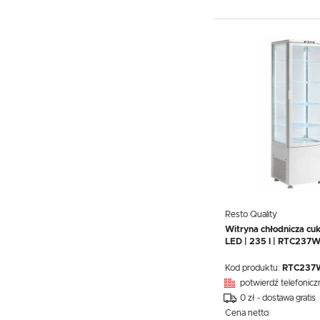
Resto Quality
Witryna chłodnicza cuki
LED | 235 l | RTC237
Kod produktu:
RTC237
potwierdź telefonicz
0 zł - dostawa gratis
Cena netto: