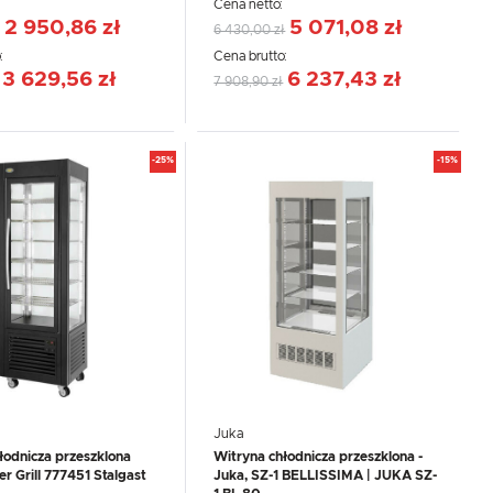
:
Cena netto:
2 950,86 zł
5 071,08 zł
6 430,00 zł
:
Cena brutto:
3 629,56 zł
6 237,43 zł
7 908,90 zł
-25%
-15%
Juka
łodnicza przeszklona
Witryna chłodnicza przeszklona -
er Grill 777451 Stalgast
Juka, SZ-1 BELLISSIMA | JUKA SZ-