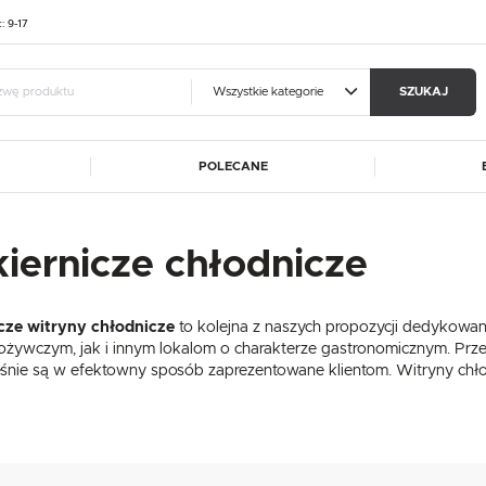
t: 9-17
Wszystkie kategorie
SZUKAJ
POLECANE
guj się
Zare
A
ALUSHELF
BARTSCHER
kiernicze chłodnicze
OTRZYMASZ LICZNE DODAT
CATERINA
DIBAL
MA
FRESCO COFFEE
GGF
podgląd statusu realizac
cze witryny chłodnicze
to kolejna z naszych propozycji dedykowan
DE
HASPOL
IKMET
podgląd historii zakupó
ożywczym, jak i innym lokalom o charakterze gastronomicznym. Prze
ET
KART-MAP
LIEBHERR
eśnie są w efektowny sposób zaprezentowane klientom. Witryny chł
brak konieczności wprow
W
MEDGREE
NOWY STYL
możliwość otrzymania r
Zapomniałem hasła
RM GASTRO
REDFOX
ROLLEY
SIMAG
SIRMAN
LOGUJ SIĘ
ZAREJESTRU