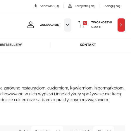
Schowek
(0)
Zarejestruj się
Zaloguj się
TWÓJ KOSZYK
0
ZALOGUJ SIĘ
0,00 zł
BESTSELLERY
KONTAKT
jestruj się
BYFAL
BREMA ICE MAKERS
KOWE KORZYŚCI:
DORA-METAL
EGAZ
GASTROPRODUKT
GREDIL
ji zamówień
a zarówno restauracjom, cukierniom, kawiarniom, hipermarketom,
ICE HORIZON
INSTANCO
w
chowywane w nich wypieki i inne artykuły spożywcze nie tracą
LOZAMET
LENARI
odnicze cukiernicze są bardzo praktycznym rozwiązaniem.
adzania swoich danych przy kolejnych zakupach
OHAUS
POTIS
abatów i kuponów promocyjnych
ROBOT COUPE
ROLLER GRILL
SAYL
SCOTSMAN
J SIĘ