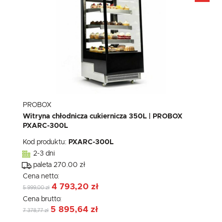
PROBOX
Witryna chłodnicza cukiernicza 350L | PROBOX
PXARC-300L
Kod produktu:
PXARC-300L
2-3 dni
paleta 270.00 zł
Cena netto:
4 793,20 zł
5 999,00 zł
Cena brutto:
5 895,64 zł
7 378,77 zł