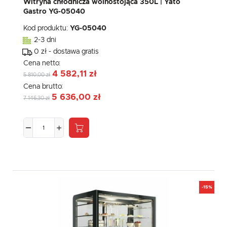
Witryna chłodnicza wolnostojąca 350L | Yato
Gastro YG-05040
Kod produktu:
YG-05040
2-3 dni
0 zł - dostawa gratis
Cena netto:
4 582,11 zł
5 810,00 zł
Cena brutto:
5 636,00 zł
7 146,30 zł
-15%