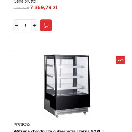
Cena brutto:
7 369,79 zł
9 223,77 zł
-20%
PROBOX
Witryna chłodnicza cukiernicza czarna 508L |