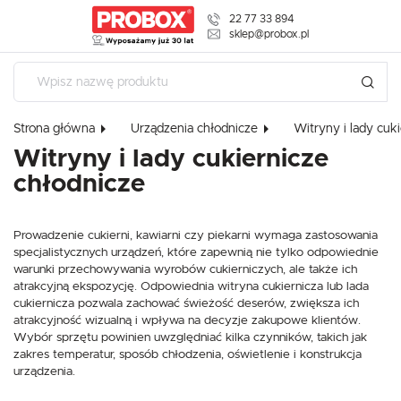
22 77 33 894
USTAWIENIA REGIONALNE
sklep@probox.pl
Lokalizacja
Polska
Strona główna
Urządzenia chłodnicze
Witryny i lady cuk
Język
Witryny i lady cukiernicze
polski
USTAWIENIA
chłodnicze
Waluta
Szanujemy Twoją prywatność. Możesz zmienić ustawienia cookies l
Polski złoty (PLN)
zaakceptować je wszystkie. W dowolnym momencie możesz doko
Prowadzenie cukierni, kawiarni czy piekarni wymaga zastosowania
zmiany swoich ustawień.
specjalistycznych urządzeń, które zapewnią nie tylko odpowiednie
warunki przechowywania wyrobów cukierniczych, ale także ich
ZAPISZ
atrakcyjną ekspozycję. Odpowiednia witryna cukiernicza lub lada
Niezbędne
cukiernicza pozwala zachować świeżość deserów, zwiększa ich
atrakcyjność wizualną i wpływa na decyzje zakupowe klientów.
Niezbędne pliki cookies służą do prawidłowego funkcjonowania strony interneto
Wybór sprzętu powinien uwzględniać kilka czynników, takich jak
umożliwiają Ci komfortowe korzystanie z oferowanych przez nas usług.
zakres temperatur, sposób chłodzenia, oświetlenie i konstrukcja
Pliki cookies odpowiadają na podejmowane przez Ciebie działania w celu m.in.
Więcej
dostosowania Twoich ustawień preferencji prywatności, logowania czy wypełnia
urządzenia.
formularzy. Dzięki plikom cookies strona, z której korzystasz, może działać bez
zakłóceń.