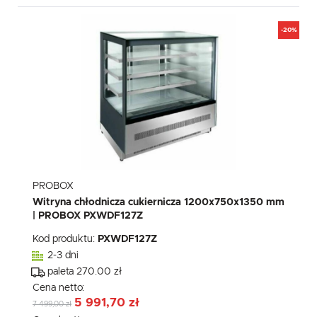
-20%
PROBOX
Witryna chłodnicza cukiernicza 1200x750x1350 mm
| PROBOX PXWDF127Z
Kod produktu:
PXWDF127Z
2-3 dni
paleta 270.00 zł
Cena netto:
5 991,70 zł
7 499,00 zł