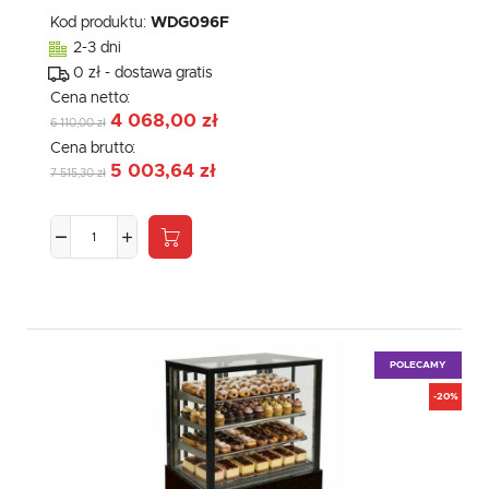
Kod produktu:
WDG096F
2-3 dni
0 zł - dostawa gratis
Cena netto:
4 068,00 zł
6 110,00 zł
Cena brutto:
5 003,64 zł
7 515,30 zł
POLECAMY
-20%