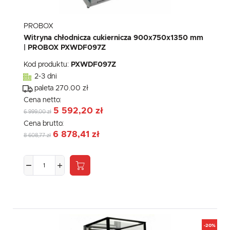
PROBOX
Witryna chłodnicza cukiernicza 900x750x1350 mm
| PROBOX PXWDF097Z
Kod produktu:
PXWDF097Z
2-3 dni
paleta 270.00 zł
Cena netto:
5 592,20 zł
6 999,00 zł
Cena brutto:
6 878,41 zł
8 608,77 zł
-20%