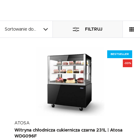
Funkcjonalne i personalizacyjne
Tego typu pliki cookies umożliwiają stronie internetowej zapamiętanie wprowad
przez Ciebie ustawień oraz personalizację określonych funkcjonalności czy
prezentowanych treści.
Sortowanie domyślne
FILTRUJ
Dzięki tym plikom cookies możemy zapewnić Ci większy komfort korzystania z
Więcej
funkcjonalności naszej strony poprzez dopasowanie jej do Twoich indywidualny
preferencji. Wyrażenie zgody na funkcjonalne i personalizacyjne pliki cookies gw
dostępność większej ilości funkcji na stronie.
Analityczne
BESTSELLER
Analityczne pliki cookies pomagają nam rozwijać się i dostosowywać do Twoich p
-33%
Cookies analityczne pozwalają na uzyskanie informacji w zakresie wykorzystywan
Więcej
witryny internetowej, miejsca oraz częstotliwości, z jaką odwiedzane są nasze s
www. Dane pozwalają nam na ocenę naszych serwisów internetowych pod wz
ich popularności wśród użytkowników. Zgromadzone informacje są przetwarza
formie zanonimizowanej. Wyrażenie zgody na analityczne pliki cookies gwarantuj
Reklamowe
dostępność wszystkich funkcjonalności.
Dzięki reklamowym plikom cookies prezentujemy Ci najciekawsze informacje i
aktualności na stronach naszych partnerów.
Promocyjne pliki cookies służą do prezentowania Ci naszych komunikatów na
Więcej
podstawie analizy Twoich upodobań oraz Twoich zwyczajów dotyczących przegl
witryny internetowej. Treści promocyjne mogą pojawić się na stronach podmiot
ATOSA
trzecich lub firm będących naszymi partnerami oraz innych dostawców usług. Fir
działają w charakterze pośredników prezentujących nasze treści w postaci wiad
Witryna chłodnicza cukiernicza czarna 231L | Atosa
ofert, komunikatów mediów społecznościowych.
WDG096F