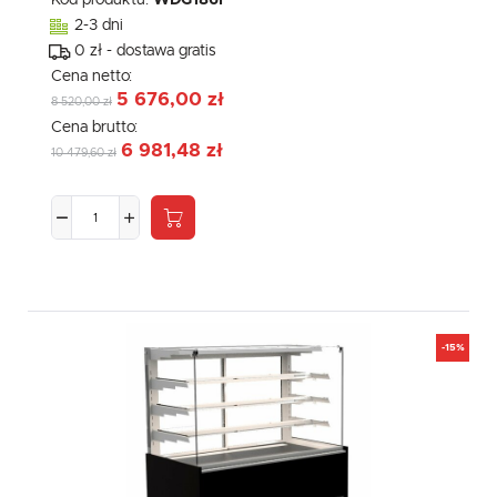
Kod produktu:
WDG186F
2-3 dni
0 zł - dostawa gratis
Cena netto:
5 676,00 zł
8 520,00 zł
Cena brutto:
6 981,48 zł
10 479,60 zł
-15%