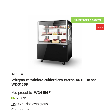
NAJSZYBSZA DOSTAWA
-33%
ATOSA
Witryna chłodnicza cukiernicza czarna 401L | Atosa
WDG156F
Kod produktu:
WDG156F
2-3 dni
0 zł - dostawa gratis
Cena netto: