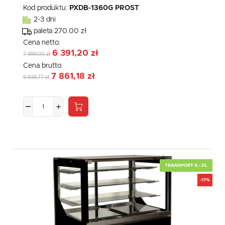
Kod produktu:
PXDB-1360G PROST
2-3 dni
paleta 270.00 zł
Cena netto:
6 391,20 zł
7 999,00 zł
Cena brutto:
7 861,18 zł
9 838,77 zł
TRANSPORT 0,- ZŁ
-17%