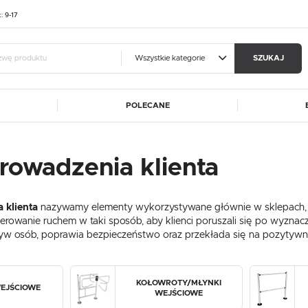
t: 9-17
Wszystkie kategorie
SZUKAJ
POLECANE
guj się
Zare
A
ALUSHELF
BARTSCHER
rowadzenia klienta
OTRZYMASZ LICZNE DODAT
CATERINA
DIBAL
MA
FRESCO COFFEE
GGF
podgląd statusu realizac
 klienta
nazywamy elementy wykorzystywane głównie w sklepach, 
DE
HASPOL
IKMET
podgląd historii zakupó
ierowanie ruchem w taki sposób, aby klienci poruszali się po wyznacz
ET
KART-MAP
LIEBHERR
yw osób, poprawia bezpieczeństwo oraz przekłada się na pozytyw
brak konieczności wprow
W
MEDGREE
NOWY STYL
możliwość otrzymania r
Zapomniałem hasła
RM GASTRO
REDFOX
KOŁOWROTY/MŁYNKI
EJŚCIOWE
ROLLEY
SIMAG
SIRMAN
LOGUJ SIĘ
ZAREJESTRU
WEJŚCIOWE