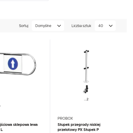
Sortuj
Domyślne
Liczba sztuk
40
PROBOX
ściowa sklepowa lewa
Słupek przegrody niskiej
 L
przelotowy PX Słupek P