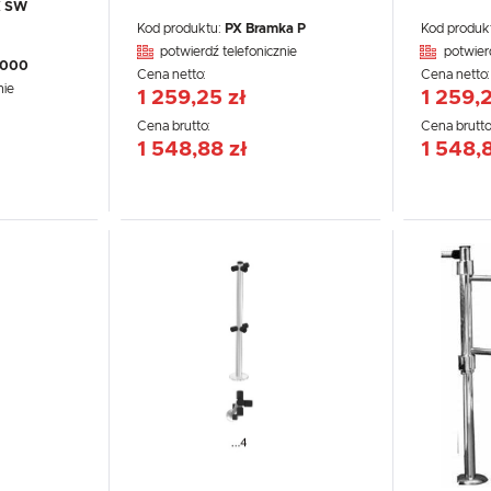
X SW
Kod produktu:
PX Bramka P
Kod produk
potwierdź telefonicznie
potwier
.000
Cena netto:
Cena netto
nie
1 259,25 zł
1 259,2
Cena brutto:
Cena brutto
1 548,88 zł
1 548,
USTAWIENIA
Szanujemy Twoją prywatność. Możesz zmienić ustawienia cookies lub zaakceptować je
wszystkie. W dowolnym momencie możesz dokonać zmiany swoich ustawień.
USTAWIENIA REGIONALNE
Niezbędne
Lokalizacja
Niezbędne pliki cookies służą do prawidłowego funkcjonowania strony internetowej i umożliwiają Ci
Polska
komfortowe korzystanie z oferowanych przez nas usług.
Pliki cookies odpowiadają na podejmowane przez Ciebie działania w celu m.in. dostosowania Twoich
Więcej
Język
ustawień preferencji prywatności, logowania czy wypełniania formularzy. Dzięki plikom cookies strona
z której korzystasz, może działać bez zakłóceń.
polski