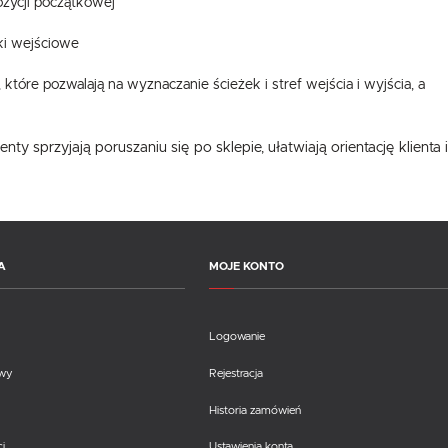
zycji początkowej
ki wejściowe
, które pozwalają na wyznaczanie ścieżek i stref wejścia i wyjścia, a
ty sprzyjają poruszaniu się po sklepie, ułatwiają orientację klien
A
MOJE KONTO
Logowanie
awy
Rejestracja
Historia zamówień
i
Ustawienia konta