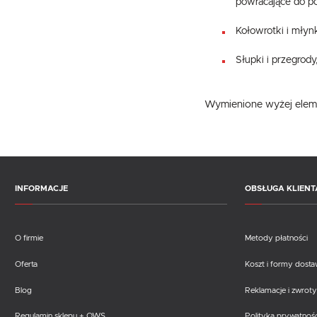
powracające do po
Kołowrotki i młyn
Słupki i przegrody
Wymienione wyżej elemen
INFORMACJE
OBSŁUGA KLIENT
O firmie
Metody płatności
Oferta
Koszt i formy dost
Blog
Reklamacje i zwroty
Regulamin sklepu + OWS
Polityka prywatnośc