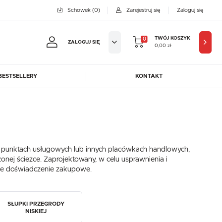
Schowek
(0)
Zarejestruj się
Zaloguj się
TWÓJ KOSZYK
0
ZALOGUJ SIĘ
0,00 zł
BESTSELLERY
KONTAKT
jestruj się
BYFAL
BREMA ICE MAKERS
KOWE KORZYŚCI:
DORA-METAL
EGAZ
GASTROPRODUKT
GREDIL
ji zamówień
punktach usługowych lub innych placówkach handlowych,
ICE HORIZON
INSTANCO
w
onej ścieżce. Zaprojektowany, w celu usprawnienia i
LOZAMET
LENARI
ne doświadczenie zakupowe.
adzania swoich danych przy kolejnych zakupach
OHAUS
POTIS
abatów i kuponów promocyjnych
ROBOT COUPE
ROLLER GRILL
SŁUPKI PRZEGRODY
SAYL
SCOTSMAN
J SIĘ
NISKIEJ