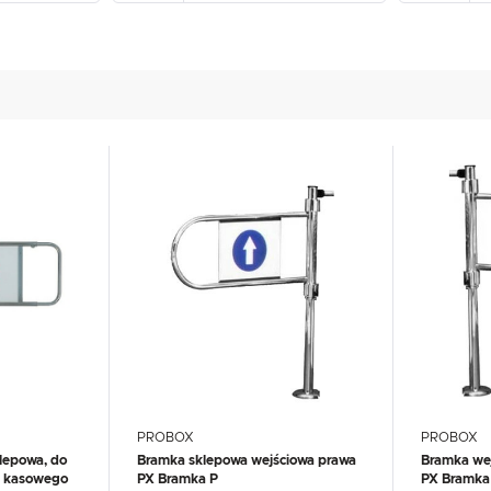
UX
WHIRLPOOL
YATO GASTRO
PROFESSIONAL
PROBOX
PROBOX
lepowa, do
Bramka sklepowa wejściowa prawa
Bramka wej
u kasowego
PX Bramka P
PX Bramka