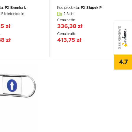
tu:
PX Bramka L
Kod produktu:
PX Słupek P
dź telefonicznie
2-3 dni
:
Cena netto:
5 zł
336,38 zł
SEE REVIEWS
:
Cena brutto:
88 zł
413,75 zł
4.7
,