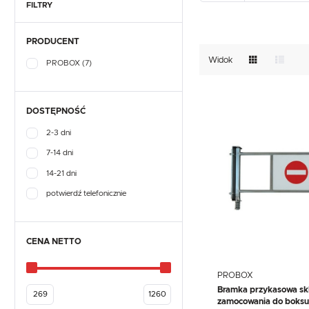
TEFCOLD
UNOX
VIAL
GASTRONOMICZNE
FILTRY
NACZYNIA I PRZYBORY
KUCHENNE
EKSPRESY DO KAWY
PRODUCENT
PRZECHOWYWANIE I
NACZYNIA I PRZYBORY
TRANSPORT
KUCHENNE
Widok
PROBOX
(7)
WYPOSAŻENIE
PRZECHOWYWANIE I
SKLEPÓW
TRANSPORT
WYPOSAŻENIE
SKLEPÓW
DOSTĘPNOŚĆ
2-3 dni
7-14 dni
14-21 dni
potwierdź telefonicznie
CENA NETTO
PROBOX
Bramka przykasowa sk
zamocowania do boks