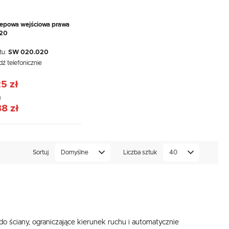
lepowa wejściowa prawa
20
tu:
SW 020.020
dź telefonicznie
:
5 zł
:
.
88 zł
e
Sortuj
Domyślne
Liczba sztuk
40
 ściany, ograniczające kierunek ruchu i automatycznie