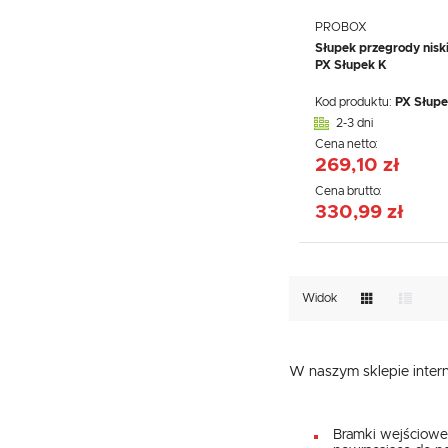
PROBOX
Słupek przegrody niski
PX Słupek K
Kod produktu:
PX Słupe
2-3 dni
Cena netto:
269,10 zł
Cena brutto:
330,99 zł
Widok
W naszym sklepie inte
Bramki wejściowe 