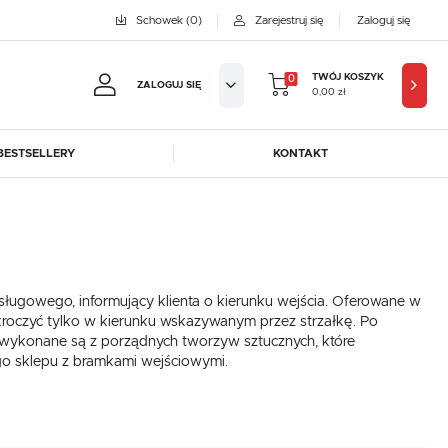
Schowek
(0)
Zarejestruj się
Zaloguj się
TWÓJ KOSZYK
0
ZALOGUJ SIĘ
0,00 zł
BESTSELLERY
KONTAKT
jestruj się
BYFAL
BREMA ICE MAKERS
KOWE KORZYŚCI:
DORA-METAL
EGAZ
GASTROPRODUKT
GREDIL
ji zamówień
ugowego, informujący klienta o kierunku wejścia. Oferowane w
ICE HORIZON
INSTANCO
w
roczyć tylko w kierunku wskazywanym przez strzałkę. Po
LOZAMET
LENARI
wykonane są z porządnych tworzyw sztucznych, które
adzania swoich danych przy kolejnych zakupach
ego sklepu z bramkami wejściowymi.
OHAUS
POTIS
abatów i kuponów promocyjnych
ROBOT COUPE
ROLLER GRILL
SAYL
SCOTSMAN
J SIĘ