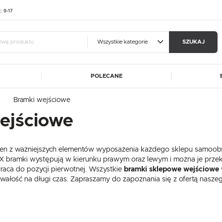
t: 9-17
Wszystkie kategorie
SZUKAJ
POLECANE
guj się
Zare
Bramki wejściowe
A
ALUSHELF
BARTSCHER
ejściowe
OTRZYMASZ LICZNE DODAT
CATERINA
DIBAL
MA
FRESCO COFFEE
GGF
podgląd statusu realizac
den z ważniejszych elementów wyposażenia każdego sklepu samoobsł
DE
HASPOL
IKMET
podgląd historii zakupó
bramki występują w kierunku prawym oraz lewym i można je przek
ET
KART-MAP
LIEBHERR
raca do pozycji pierwotnej. Wszystkie
bramki sklepowe wejściowe
brak konieczności wprow
trwałość na długi czas. Zapraszamy do zapoznania się z ofertą nasz
W
MEDGREE
NOWY STYL
możliwość otrzymania r
Zapomniałem hasła
RM GASTRO
REDFOX
ROLLEY
SIMAG
SIRMAN
LOGUJ SIĘ
ZAREJESTRU