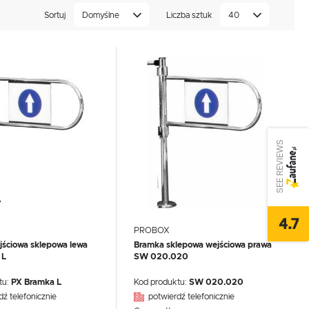
Sortuj
Domyślne
Liczba sztuk
40
SEE REVIEWS
4.7
PROBOX
ściowa sklepowa lewa
Bramka sklepowa wejściowa prawa
 L
SW 020.020
tu:
PX Bramka L
Kod produktu:
SW 020.020
dź telefonicznie
potwierdź telefonicznie
,