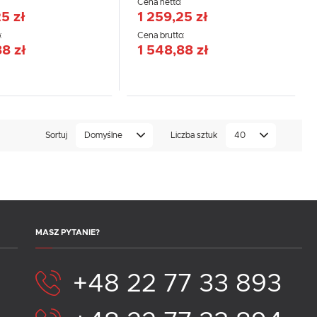
:
Cena netto:
5 zł
1 259,25 zł
:
Cena brutto:
88 zł
1 548,88 zł
Sortuj
Domyślne
Liczba sztuk
40
.
e
MASZ PYTANIE?
+48 22 77 33 893