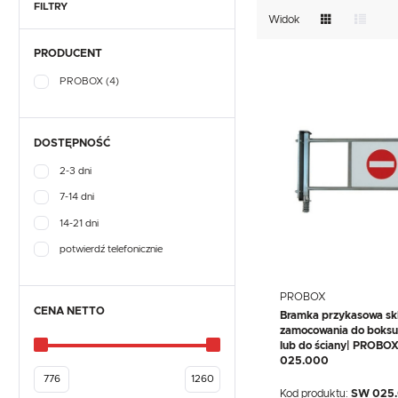
TEFCOLD
UNOX
VIAL
GASTRONOMICZNE
FILTRY
Widok
NACZYNIA I PRZYBORY
KUCHENNE
EKSPRESY DO KAWY
PRODUCENT
PRZECHOWYWANIE I
NACZYNIA I PRZYBORY
TRANSPORT
KUCHENNE
PROBOX
(4)
WYPOSAŻENIE
PRZECHOWYWANIE I
SKLEPÓW
TRANSPORT
WYPOSAŻENIE
SKLEPÓW
DOSTĘPNOŚĆ
2-3 dni
7-14 dni
14-21 dni
potwierdź telefonicznie
PROBOX
CENA NETTO
Bramka przykasowa sk
zamocowania do boks
lub do ściany| PROBO
025.000
Kod produktu:
SW 025