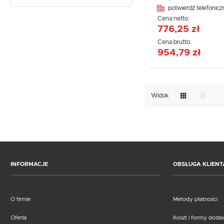
potwierdź telefonicz
Cena netto:
776,25 zł
Cena brutto:
954,79 zł
Widok
INFORMACJE
OBSŁUGA KLIENT
O firmie
Metody płatności
Oferta
Koszt i formy dost