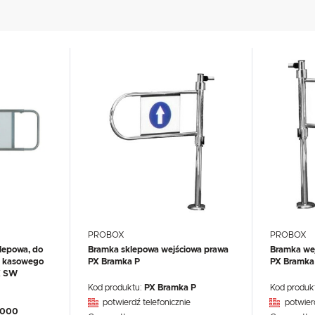
UX
WHIRLPOOL
YATO GASTRO
PROFESSIONAL
USTAWIENIA
Szanujemy Twoją prywatność. Możesz zmienić ustawienia cookies lub zaakceptować je
wszystkie. W dowolnym momencie możesz dokonać zmiany swoich ustawień.
USTAWIENIA REGIONALNE
PROBOX
PROBOX
lepowa, do
Bramka sklepowa wejściowa prawa
Bramka wej
Niezbędne
Lokalizacja
u kasowego
PX Bramka P
PX Bramka
Niezbędne pliki cookies służą do prawidłowego funkcjonowania strony internetowej i umożliwiają Ci
X SW
Polska
komfortowe korzystanie z oferowanych przez nas usług.
Kod produktu:
PX Bramka P
Kod produk
Pliki cookies odpowiadają na podejmowane przez Ciebie działania w celu m.in. dostosowania Twoich
Więcej
potwierdź telefonicznie
potwier
Język
ustawień preferencji prywatności, logowania czy wypełniania formularzy. Dzięki plikom cookies strona
.000
z której korzystasz, może działać bez zakłóceń.