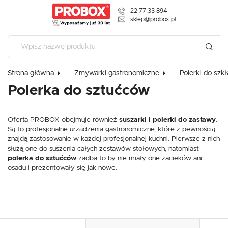
22 77 33 894
USTAWIENIA REGIONALNE
sklep@probox.pl
Lokalizacja
Polska
USTAWIENIA
Strona główna
Zmywarki gastronomiczne
Polerki do szk
Język
Polerka do sztućców
polski
Szanujemy Twoją prywatność. Możesz zmienić ustawienia cookies 
zaakceptować je wszystkie. W dowolnym momencie możesz dokon
swoich ustawień.
Waluta
Oferta PROBOX obejmuje również
suszarki i polerki do zastawy
.
Polski złoty (PLN)
Są to profesjonalne urządzenia gastronomiczne, które z pewnością
znajdą zastosowanie w każdej profesjonalnej kuchni. Pierwsze z nich
Niezbędne
służą one do suszenia całych zestawów stołowych, natomiast
ZAPISZ
Niezbędne pliki cookies służą do prawidłowego funkcjonowania strony interneto
polerka do sztućców
zadba to by nie miały one zacieków ani
umożliwiają Ci komfortowe korzystanie z oferowanych przez nas usług.
osadu i prezentowały się jak nowe.
Pliki cookies odpowiadają na podejmowane przez Ciebie działania w celu m.in. d
Więcej
Twoich ustawień preferencji prywatności, logowania czy wypełniania formularzy.
plikom cookies strona, z której korzystasz, może działać bez zakłóceń.
Funkcjonalne i personalizacyjne
Tego typu pliki cookies umożliwiają stronie internetowej zapamiętanie wprowad