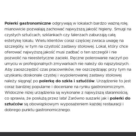
Polerki gastronomiczne
odgrywają w lokalach bardzo ważną rolę,
mianowicie pozwalają zachować najwyższą jakość higieny. Smugi na
czystych sztućcach, szklankach czy talerzach zaburzają całą
estetykę lokalu. Wielu klientów coraz częściej zwraca uwagę na
szczegóły, w tym na czystość zastawy stołowej. Lokal, który chce
oferować najwyższą jakość musi zadbać o ten szczegół i nie
pozwolić na nieestetyczne zacieki. Ręczne polerowanie naczyń po
umyciu w profesjonalnych zmywarkach nie należy do najszybszych.
Aby zaoszczędzić czas pracowników, nie oszczędzając przy tym na
uzyskaniu doskonale czystej i wypolerowanej zastawy stołowej
należy sięgnąć po
polerkę do szkła i sztuććów
. Urządzenie to jest
coraz bardziej popularne i doceniane na rynku gastronomicznym.
Widoczne niżej urządzenia są wykonane z najwyższą starannością,
co sprawia, że posłużą przez lata! Zarówno suszarki jak i
polerki do
sztućców
są obowiązkowym wyposażeniem każdej restauracji i
dobrego punktu gastronomicznego.