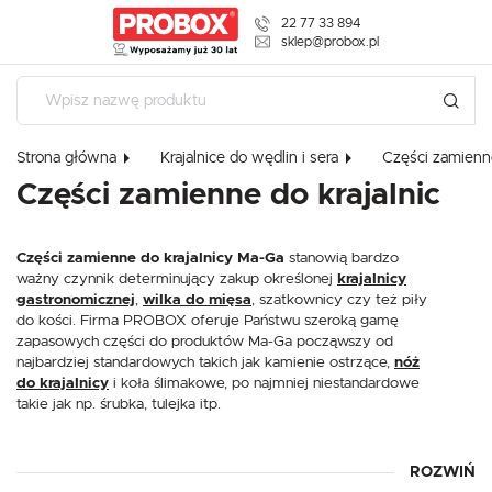
22 77 33 894
USTAWIENIA REGIONALNE
sklep@probox.pl
Lokalizacja
Polska
Strona główna
Krajalnice do wędlin i sera
Części zamienne
Język
Części zamienne do krajalnic
polski
USTAWIENIA
Waluta
Części zamienne do krajalnicy Ma-Ga
stanowią bardzo
Polski złoty (PLN)
Szanujemy Twoją prywatność. Możesz zmienić ustawienia cookies 
ważny czynnik determinujący zakup określonej
krajalnicy
zaakceptować je wszystkie. W dowolnym momencie możesz dokon
gastronomicznej
,
wilka do mięsa
, szatkownicy czy też piły
swoich ustawień.
do kości. Firma PROBOX oferuje Państwu szeroką gamę
ZAPISZ
zapasowych części do produktów Ma-Ga począwszy od
najbardziej standardowych takich jak kamienie ostrzące,
nóż
Niezbędne
do krajalnicy
i koła ślimakowe, po najmniej niestandardowe
takie jak np. śrubka, tulejka itp.
Niezbędne pliki cookies służą do prawidłowego funkcjonowania strony interneto
umożliwiają Ci komfortowe korzystanie z oferowanych przez nas usług.
Pliki cookies odpowiadają na podejmowane przez Ciebie działania w celu m.in. d
Więcej
Twoich ustawień preferencji prywatności, logowania czy wypełniania formularzy.
ROZWIŃ
PROBOX oferuje Państwu tylko i wyłącznie oryginalne
cookies strona, z której korzystasz, może działać bez zakłóceń.